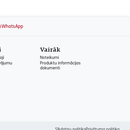
WhatsApp
i
Vairāk
oji
Noteikumi
vājumu
Produktu informācijas
dokumenti
Sīkdatņu politika
Privātuma politika