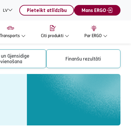
Pieteikt atlīdzību
Mans ERGO
LV
Transports
Citi produkti
Par ERGO
un Gjensidige
Finanšu rezultāti
pvienošana