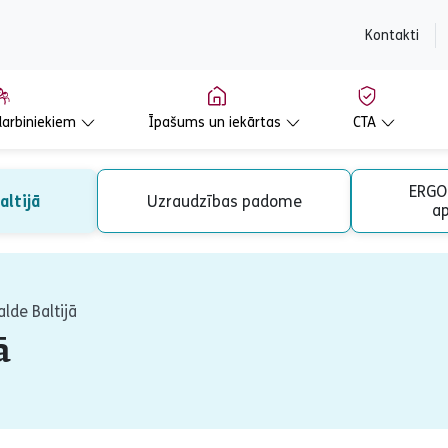
content
Kontakti
arbiniekiem
Īpašums un iekārtas
CTA
ERGO 
altijā
Uzraudzības padome
a
lde Baltijā
ā