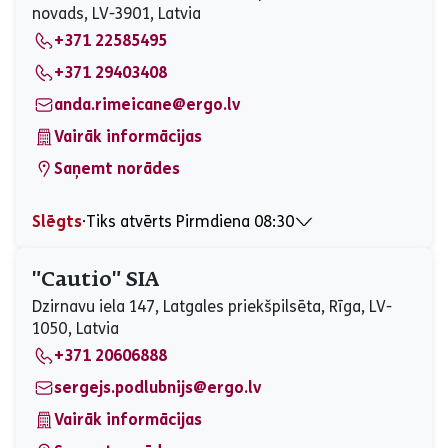
novads, LV-3901, Latvia
Piektdiena
09:00 - 15:00
+371 22585495
Sestdiena
Slēgts
Svētdiena
Slēgts
+371 29403408
anda.rimeicane@ergo.lv
Vairāk informācijas
Saņemt norādes
Slēgts
⋅
Tiks atvērts Pirmdiena 08:30
Pirmdiena
08:30 - 17:00
Otrdiena
08:30 - 17:00
"Cautio" SIA
Trešdiena
08:30 - 17:00
Dzirnavu iela 147, Latgales priekšpilsēta, Rīga, LV-
Ceturtdiena
08:30 - 17:00
1050, Latvia
Piektdiena
08:30 - 17:00
+371 20606888
Sestdiena
Slēgts
Svētdiena
Slēgts
sergejs.podlubnijs@ergo.lv
Vairāk informācijas