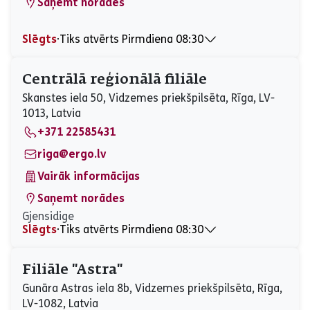
Saņemt norādes
Slēgts
⋅
Tiks atvērts Pirmdiena 08:30
Pirmdiena
08:30 - 17:30
Otrdiena
08:30 - 17:30
Centrālā reģionālā filiāle
Trešdiena
08:30 - 17:30
Skanstes iela 50, Vidzemes priekšpilsēta, Rīga, LV-
Ceturtdiena
08:30 - 17:30
1013, Latvia
Piektdiena
08:30 - 17:30
+371 22585431
Sestdiena
Slēgts
Svētdiena
Slēgts
riga@ergo.lv
Vairāk informācijas
Saņemt norādes
Gjensidige
Slēgts
⋅
Tiks atvērts Pirmdiena 08:30
Pirmdiena
08:30 - 17:00
Otrdiena
08:30 - 17:00
Filiāle ''Astra''
Trešdiena
08:30 - 17:00
Gunāra Astras iela 8b, Vidzemes priekšpilsēta, Rīga,
Ceturtdiena
08:30 - 17:00
LV-1082, Latvia
Piektdiena
08:30 - 17:00