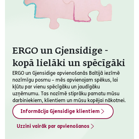
ERGO un Gjensidige -
kopā lielāki un spēcīgāki
ERGO un Gjensidige apvienošanās Baltijā iezīmē
nozīmīgu posmu – mēs apvienojam spēkus, lai
kļūtu par vienu spēcīgāku un jaudīgāku
uzņēmumu. Tas nozīmē stiprāku pamatu mūsu
darbiniekiem, klientiem un mūsu kopējai nākotnei.
Informācija Gjensidige klientiem
Uzzini vairāk par apvienošanos