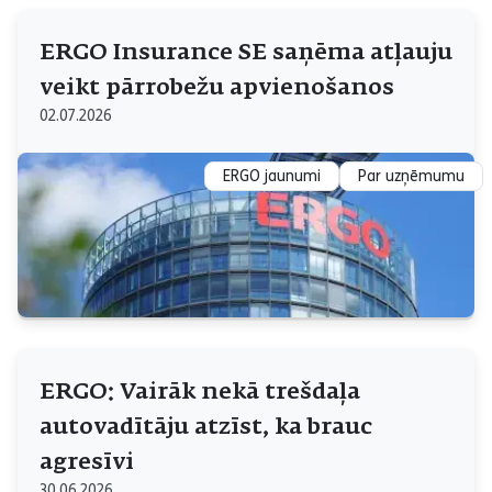
ERGO Insurance SE saņēma atļauju
veikt pārrobežu apvienošanos
02.07.2026
ERGO jaunumi
Par uzņēmumu
ERGO: Vairāk nekā trešdaļa
autovadītāju atzīst, ka brauc
agresīvi
30.06.2026