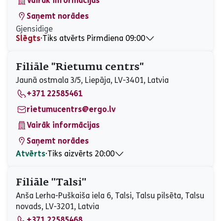
Vairāk informācijas
Saņemt norādes
Gjensidige
Slēgts
⋅
Tiks atvērts Pirmdiena 09:00
Pirmdiena
09:00 - 17:00
Otrdiena
09:00 - 17:00
Filiāle ''Rietumu centrs''
Trešdiena
09:00 - 17:00
Jaunā ostmala 3/5, Liepāja, LV-3401, Latvia
Ceturtdiena
09:00 - 17:00
+371 22585461
Piektdiena
09:00 - 17:00
Sestdiena
Slēgts
rietumucentrs@ergo.lv
Svētdiena
Slēgts
Vairāk informācijas
Saņemt norādes
Atvērts
⋅
Tiks aizvērts 20:00
Pirmdiena
09:00 - 20:00
Otrdiena
09:00 - 20:00
Filiāle "Talsi"
Trešdiena
09:00 - 20:00
Anša Lerha-Puškaiša iela 6, Talsi, Talsu pilsēta, Talsu
Ceturtdiena
09:00 - 20:00
novads, LV-3201, Latvia
Piektdiena
09:00 - 20:00
+371 22585468