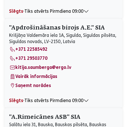
Slēgts
⋅
Tiks atvērts Pirmdiena 09:00
Pirmdiena
09:00 - 13:00, 14:00 - 17:00
Otrdiena
09:00 - 13:00, 14:00 - 17:00
"Apdrošināšanas birojs A.E." SIA
Trešdiena
09:00 - 13:00, 14:00 - 17:00
Krišjāņa Valdemāra iela 1A, Sigulda, Siguldas pilsēta,
Ceturtdiena
09:00 - 13:00, 14:00 - 17:00
Siguldas novads, LV-2150, Latvia
Piektdiena
09:00 - 13:00, 14:00 - 17:00
+371 22585492
Sestdiena
Slēgts
Svētdiena
Slēgts
+371 29503770
kitija.saumberga@ergo.lv
Vairāk informācijas
Saņemt norādes
Slēgts
⋅
Tiks atvērts Pirmdiena 09:00
Pirmdiena
09:00 - 15:00
Otrdiena
09:00 - 15:00
"A.Rimeicānes ASB" SIA
Trešdiena
09:00 - 15:00
Salātu iela 31, Bauska, Bauskas pilsēta, Bauskas
Ceturtdiena
09:00 - 15:00