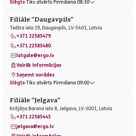
Slēgts
⋅
Tiks atvērts Pirmdiena 08:30
Pirmdiena
08:30 - 17:00
Otrdiena
08:30 - 17:00
Filiāle "Daugavpils"
Trešdiena
08:30 - 17:00
Teātra iela 19, Daugavpils, LV-5401, Latvia
Ceturtdiena
08:30 - 17:00
+371 22585479
Piektdiena
08:30 - 17:00
Sestdiena
Slēgts
+371 22585480
Svētdiena
Slēgts
latgale@ergo.lv
Vairāk informācijas
Saņemt norādes
Slēgts
⋅
Tiks atvērts Pirmdiena 09:00
Pirmdiena
09:00 - 17:00
Otrdiena
09:00 - 17:00
Filiāle "Jelgava"
Trešdiena
09:00 - 17:00
Krišjāņa Barona iela 8, Jelgava, LV-3001, Latvia
Ceturtdiena
09:00 - 17:00
+371 22585445
Piektdiena
09:00 - 17:00
Sestdiena
Slēgts
jelgava@ergo.lv
Svētdiena
Slēgts