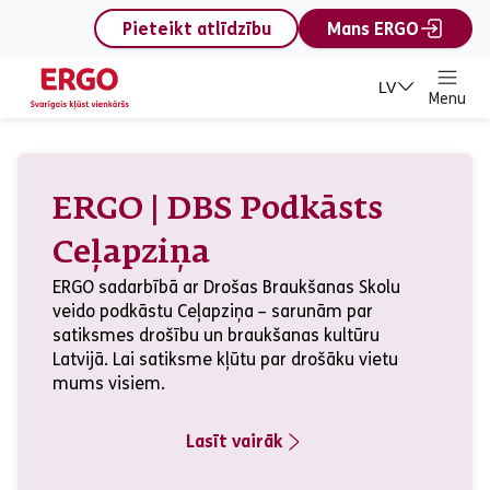
content
Pieteikt atlīdzību
Mans ERGO
LV
Menu
Privātpersonām
ERGO | DBS Podkāsts
Ceļapziņa
ERGO sadarbībā ar Drošas Braukšanas Skolu
veido podkāstu Ceļapziņa – sarunām par
satiksmes drošību un braukšanas kultūru
Latvijā. Lai satiksme kļūtu par drošāku vietu
mums visiem.
Lasīt vairāk