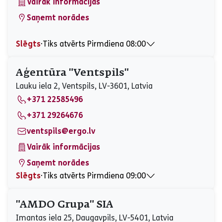
Vairāk informācijas
Saņemt norādes
Slēgts
⋅
Tiks atvērts Pirmdiena 08:00
Pirmdiena
08:00 - 17:00
Otrdiena
08:00 - 16:00
Aģentūra "Ventspils"
Trešdiena
08:00 - 16:00
Lauku iela 2, Ventspils, LV-3601, Latvia
Ceturtdiena
08:00 - 17:00
+371 22585496
Piektdiena
08:00 - 17:00
Sestdiena
Slēgts
+371 29264676
Svētdiena
Slēgts
ventspils@ergo.lv
Vairāk informācijas
Saņemt norādes
Slēgts
⋅
Tiks atvērts Pirmdiena 09:00
Pirmdiena
09:00 - 17:00
Otrdiena
09:00 - 17:00
"AMDO Grupa" SIA
Trešdiena
09:00 - 17:00
Imantas iela 25, Daugavpils, LV-5401, Latvia
Ceturtdiena
09:00 - 17:00