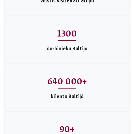
valstis visā ERGO Grupā
1300
darbinieku Baltijā
640 000+
klientu Baltijā
90+