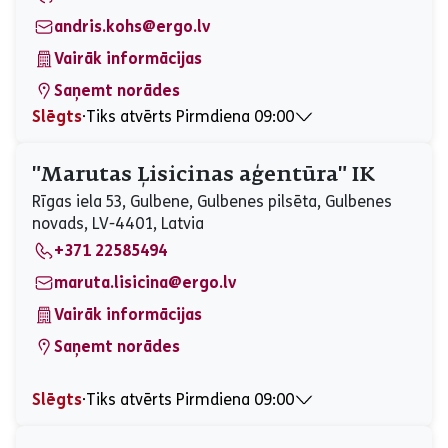
Svētdiena
Slēgts
andris.kohs@ergo.lv
Vairāk informācijas
Saņemt norādes
Slēgts
⋅
Tiks atvērts Pirmdiena 09:00
Pirmdiena
09:00 - 17:00
Otrdiena
09:00 - 17:00
"Marutas Ļisicinas aģentūra" IK
Trešdiena
09:00 - 17:00
Rīgas iela 53, Gulbene, Gulbenes pilsēta, Gulbenes
Ceturtdiena
09:00 - 17:00
novads, LV-4401, Latvia
Piektdiena
09:00 - 17:00
+371 22585494
Sestdiena
Slēgts
Svētdiena
Slēgts
maruta.lisicina@ergo.lv
Vairāk informācijas
Saņemt norādes
Slēgts
⋅
Tiks atvērts Pirmdiena 09:00
Pirmdiena
09:00 - 17:00