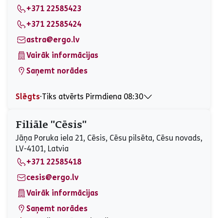
+371 22585423
Sestdiena
Slēgts
Svētdiena
Slēgts
+371 22585424
astra@ergo.lv
Vairāk informācijas
Saņemt norādes
Slēgts
⋅
Tiks atvērts Pirmdiena 08:30
Pirmdiena
08:30 - 17:00
Otrdiena
08:30 - 17:00
Filiāle "Cēsis"
Trešdiena
08:30 - 17:00
Jāņa Poruka iela 21, Cēsis, Cēsu pilsēta, Cēsu novads,
Ceturtdiena
08:30 - 17:00
LV-4101, Latvia
Piektdiena
08:30 - 17:00
+371 22585418
Sestdiena
Slēgts
Svētdiena
Slēgts
cesis@ergo.lv
Vairāk informācijas
Saņemt norādes