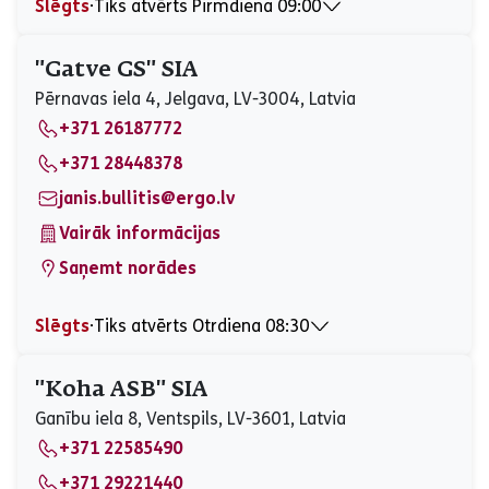
Slēgts
⋅
Tiks atvērts Pirmdiena 09:00
Pirmdiena
09:00 - 16:00
Otrdiena
Slēgts
"Gatve GS" SIA
Trešdiena
Slēgts
Pērnavas iela 4, Jelgava, LV-3004, Latvia
Ceturtdiena
09:00 - 16:00
+371 26187772
Piektdiena
09:00 - 12:30
Sestdiena
Slēgts
+371 28448378
Svētdiena
Slēgts
janis.bullitis@ergo.lv
Vairāk informācijas
Saņemt norādes
Slēgts
⋅
Tiks atvērts Otrdiena 08:30
Pirmdiena
Slēgts
Otrdiena
08:30 - 18:00
"Koha ASB" SIA
Trešdiena
Slēgts
Ganību iela 8, Ventspils, LV-3601, Latvia
Ceturtdiena
08:30 - 18:00
+371 22585490
Piektdiena
08:30 - 17:00
Sestdiena
Slēgts
+371 29221440