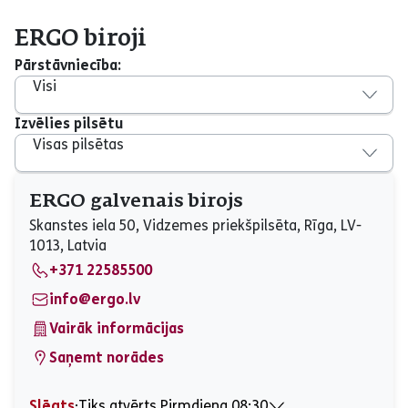
ERGO biroji
Pārstāvniecība:
Visi
Izvēlies pilsētu
Visas pilsētas
ERGO galvenais birojs
Skanstes iela 50, Vidzemes priekšpilsēta, Rīga, LV-
1013, Latvia
+371 22585500
info@ergo.lv
Vairāk informācijas
Saņemt norādes
Slēgts
⋅
Tiks atvērts Pirmdiena 08:30