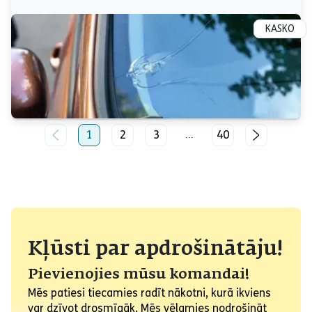
KASKO
1
2
3
40
...
Kļūsti par apdrošinātāju!
Pievienojies mūsu komandai!
Mēs patiesi tiecamies radīt nākotni, kurā ikviens
var dzīvot drosmīgāk. Mēs vēlamies nodrošināt