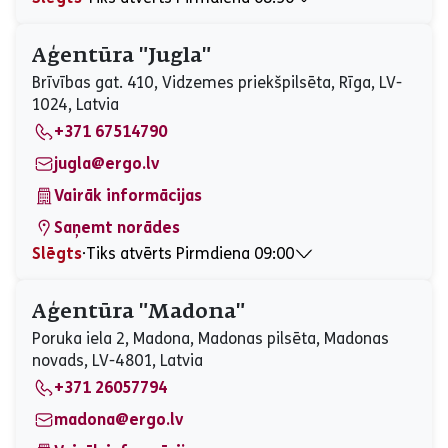
Pirmdiena
08:30 - 17:00
Otrdiena
08:30 - 17:00
Aģentūra "Jugla"
Trešdiena
08:30 - 17:00
Brīvības gat. 410, Vidzemes priekšpilsēta, Rīga, LV-
Ceturtdiena
08:30 - 17:00
1024, Latvia
Piektdiena
08:30 - 17:00
+371 67514790
Sestdiena
Slēgts
Svētdiena
Slēgts
jugla@ergo.lv
Vairāk informācijas
Saņemt norādes
Slēgts
⋅
Tiks atvērts Pirmdiena 09:00
Pirmdiena
09:00 - 17:00
Otrdiena
09:00 - 17:00
Aģentūra "Madona"
Trešdiena
09:00 - 17:00
Poruka iela 2, Madona, Madonas pilsēta, Madonas
Ceturtdiena
09:00 - 17:00
novads, LV-4801, Latvia
Piektdiena
09:00 - 17:00
+371 26057794
Sestdiena
Slēgts
Svētdiena
Slēgts
madona@ergo.lv