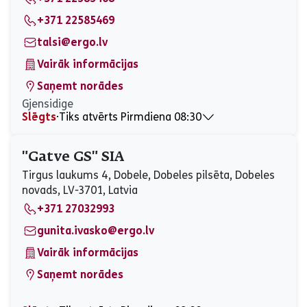
Sestdiena
10:00 - 20:00
Svētdiena
Slēgts
+371 22585469
talsi@ergo.lv
Vairāk informācijas
Saņemt norādes
Gjensidige
Slēgts
⋅
Tiks atvērts Pirmdiena 08:30
Pirmdiena
08:30 - 17:00
Otrdiena
08:30 - 17:00
"Gatve GS" SIA
Trešdiena
08:30 - 17:00
Tirgus laukums 4, Dobele, Dobeles pilsēta, Dobeles
Ceturtdiena
08:30 - 17:00
novads, LV-3701, Latvia
Piektdiena
08:30 - 17:00
+371 27032993
Sestdiena
Slēgts
Svētdiena
Slēgts
gunita.ivasko@ergo.lv
Vairāk informācijas
Saņemt norādes