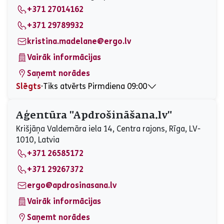
+371 27014162
Piektdiena
09:00 - 17:00
Sestdiena
Slēgts
+371 29789932
Svētdiena
Slēgts
kristina.madelane@ergo.lv
Vairāk informācijas
Saņemt norādes
Slēgts
⋅
Tiks atvērts Pirmdiena 09:00
Pirmdiena
09:00 - 17:00
Otrdiena
09:00 - 17:00
Aģentūra "Apdrošināšana.lv"
Trešdiena
09:00 - 17:00
Krišjāņa Valdemāra iela 14, Centra rajons, Rīga, LV-
Ceturtdiena
09:00 - 17:00
1010, Latvia
Piektdiena
09:00 - 17:00
+371 26585172
Sestdiena
Slēgts
Svētdiena
Slēgts
+371 29267372
ergo@apdrosinasana.lv
Vairāk informācijas
Saņemt norādes