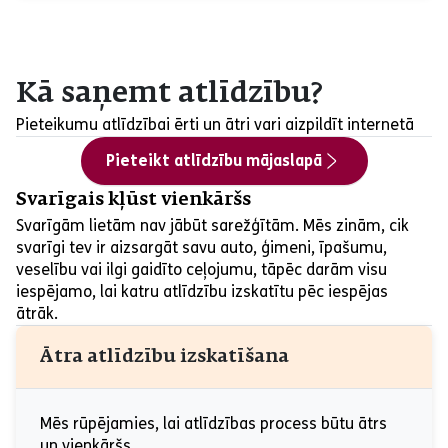
Kā saņemt atlīdzību?
Pieteikumu atlīdzībai ērti un ātri vari aizpildīt internetā
Pieteikt atlīdzību mājaslapā
Svarīgais kļūst vienkāršs
Svarīgām lietām nav jābūt sarežģītām. Mēs zinām, cik
svarīgi tev ir aizsargāt savu auto, ģimeni, īpašumu,
veselību vai ilgi gaidīto ceļojumu, tāpēc darām visu
iespējamo, lai katru atlīdzību izskatītu pēc iespējas
ātrāk.
Ātra atlīdzību izskatīšana
Mēs rūpējamies, lai atlīdzības process būtu ātrs
un vienkāršs.