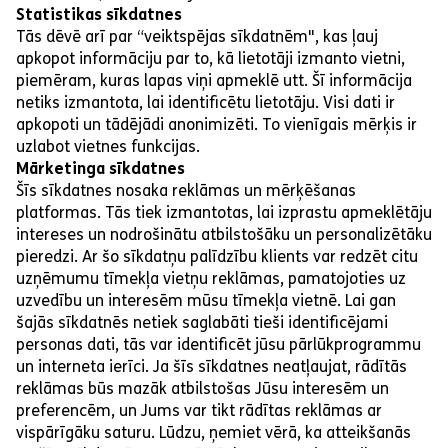
Statistikas sīkdatnes
Tās dēvē arī par “veiktspējas sīkdatnēm", kas ļauj
apkopot informāciju par to, kā lietotāji izmanto vietni,
piemēram, kuras lapas viņi apmeklē utt. Šī informācija
netiks izmantota, lai identificētu lietotāju. Visi dati ir
apkopoti un tādējādi anonimizēti. To vienīgais mērķis ir
uzlabot vietnes funkcijas.
Mārketinga sīkdatnes
Šīs sīkdatnes nosaka reklāmas un mērķēšanas
platformas. Tās tiek izmantotas, lai izprastu apmeklētāju
intereses un nodrošinātu atbilstošāku un personalizētāku
pieredzi. Ar šo sīkdatņu palīdzību klients var redzēt citu
uzņēmumu tīmekļa vietņu reklāmas, pamatojoties uz
uzvedību un interesēm mūsu tīmekļa vietnē. Lai gan
šajās sīkdatnēs netiek saglabāti tieši identificējami
personas dati, tās var identificēt jūsu pārlūkprogrammu
un interneta ierīci. Ja šīs sīkdatnes neatļaujat, rādītās
reklāmas būs mazāk atbilstošas Jūsu interesēm un
preferencēm, un Jums var tikt rādītas reklāmas ar
vispārīgāku saturu. Lūdzu, ņemiet vērā, ka atteikšanās