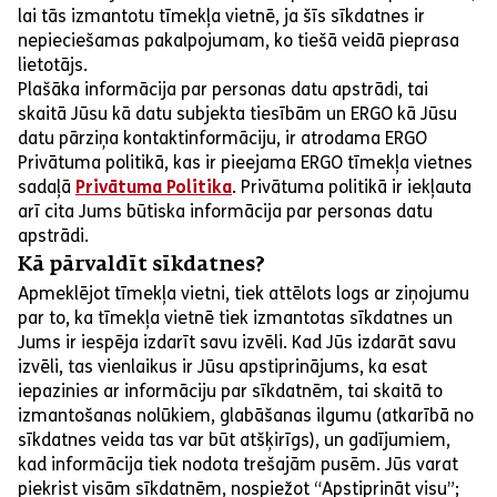
lai tās izmantotu tīmekļa vietnē, ja šīs sīkdatnes ir
nepieciešamas pakalpojumam, ko tiešā veidā pieprasa
lietotājs.
Plašāka informācija par personas datu apstrādi, tai
skaitā Jūsu kā datu subjekta tiesībām un ERGO kā Jūsu
datu pārziņa kontaktinformāciju, ir atrodama ERGO
Privātuma politikā, kas ir pieejama ERGO tīmekļa vietnes
sadaļā
Privātuma Politika
. Privātuma politikā ir iekļauta
arī cita Jums būtiska informācija par personas datu
apstrādi.
Kā pārvaldīt sīkdatnes?
Apmeklējot tīmekļa vietni, tiek attēlots logs ar ziņojumu
par to, ka tīmekļa vietnē tiek izmantotas sīkdatnes un
Jums ir iespēja izdarīt savu izvēli. Kad Jūs izdarāt savu
izvēli, tas vienlaikus ir Jūsu apstiprinājums, ka esat
iepazinies ar informāciju par sīkdatnēm, tai skaitā to
izmantošanas nolūkiem, glabāšanas ilgumu (atkarībā no
sīkdatnes veida tas var būt atšķirīgs), un gadījumiem,
kad informācija tiek nodota trešajām pusēm. Jūs varat
piekrist visām sīkdatnēm, nospiežot “Apstiprināt visu”;