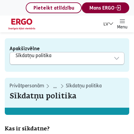
content
Pieteikt atlīdzību
Mans ERGO
LV
Menu
Apakšizvēlne
Sīkdatņu politika
Privātpersonām
Sīkdatņu politika
...
Sīkdatņu politika
Kas ir sīkdatne?