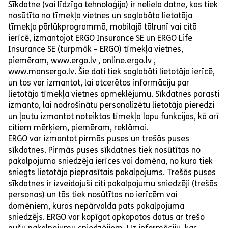
Sīkdatne (vai līdzīga tehnoloģija) ir neliela datne, kas tiek
nosūtīta no tīmekļa vietnes un saglabāta lietotāja
tīmekļa pārlūkprogrammā, mobilajā tālrunī vai citā
ierīcē, izmantojot ERGO Insurance SE un ERGO Life
Insurance SE (turpmāk – ERGO) tīmekļa vietnes,
piemēram, www.ergo.lv , online.ergo.lv ,
www.mansergo.lv. Šie dati tiek saglabāti lietotāja ierīcē,
un tos var izmantot, lai atcerētos informāciju par
lietotāja tīmekļa vietnes apmeklējumu. Sīkdatnes parasti
izmanto, lai nodrošinātu personalizētu lietotāja pieredzi
un ļautu izmantot noteiktas tīmekļa lapu funkcijas, kā arī
citiem mērķiem, piemēram, reklāmai.
ERGO var izmantot pirmās puses un trešās puses
sīkdatnes. Pirmās puses sīkdatnes tiek nosūtītas no
pakalpojuma sniedzēja ierīces vai domēna, no kura tiek
sniegts lietotāja pieprasītais pakalpojums. Trešās puses
sīkdatnes ir izveidojuši citi pakalpojumu sniedzēji (trešās
personas) un tās tiek nosūtītas no ierīcēm vai
domēniem, kuras nepārvalda pats pakalpojuma
sniedzējs. ERGO var kopīgot apkopotos datus ar trešo