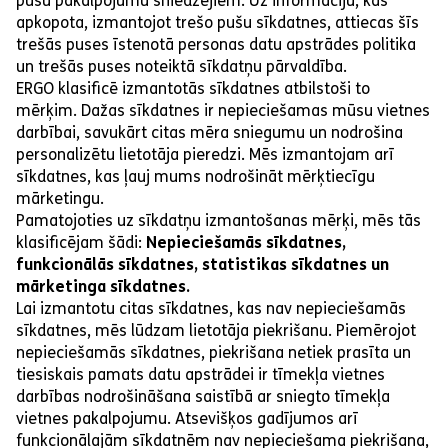
pušu pakalpojumu sniedzējiem. Uz informāciju, kas
apkopota, izmantojot trešo pušu sīkdatnes, attiecas šīs
trešās puses īstenotā personas datu apstrādes politika
un trešās puses noteiktā sīkdatņu pārvaldība.
ERGO klasificē izmantotās sīkdatnes atbilstoši to
mērķim. Dažas sīkdatnes ir nepieciešamas mūsu vietnes
darbībai, savukārt citas mēra sniegumu un nodrošina
personalizētu lietotāja pieredzi. Mēs izmantojam arī
sīkdatnes, kas ļauj mums nodrošināt mērķtiecīgu
mārketingu.
Pamatojoties uz sīkdatņu izmantošanas mērķi, mēs tās
klasificējam šādi:
Nepieciešamās sīkdatnes,
funkcionālās sīkdatnes, statistikas sīkdatnes un
mārketinga sīkdatnes.
Lai izmantotu citas sīkdatnes, kas nav nepieciešamās
sīkdatnes, mēs lūdzam lietotāja piekrišanu. Piemērojot
nepieciešamās sīkdatnes, piekrišana netiek prasīta un
tiesiskais pamats datu apstrādei ir tīmekļa vietnes
darbības nodrošināšana saistībā ar sniegto tīmekļa
vietnes pakalpojumu. Atsevišķos gadījumos arī
funkcionālajām sīkdatnēm nav nepieciešama piekrišana,