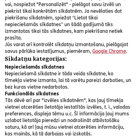
vai, nospiežot "Personalizēt" - pielāgot savu izvēli un
piekrist tikai konkrētām sīkdatnēm. Ja nevēlaties dot
piekrišanu sīkdatnēm, spiežat “Lietot tikai
nepieciešamās sīkdatnes” un šādā gadījumā tiks
izmantotas tikai tās sīkdatnes, kam piekrišana netiek
prasīta.
Jūs varat arī kontrolēt sīkdatņu izmantošanu, pielāgojot
savus pārlūka iestatījumus, piemēram,
Google Chrome
.
Sīkdatņu kategorijas:
Nepieciešamās sīkdatnes
Nepieciešamā sīkdatne ir tāda veida sīkdatne, ko
tīmekļa vietne izmanto, lai tā varētu pareizi darboties, un
bez kuras vietne nedarbotos.
Funkcionālās sīkdatnes
Tās dēvē arī par "izvēles sīkdatnēm", kas ļauj tīmekļa
vietnei atcerēties lietotāja iestatītās izvēles, t. i., valodas
preferences, displeja tēmu u.c. Šī informācija ļauj mums
uzlabot lietotāja pieredzi un nodrošināt atbilstošāku
saturu, kā arī ļauj mūsu vietnei atcerēties informāciju,
kas mainās, kā tā darbojas vai izskatās.