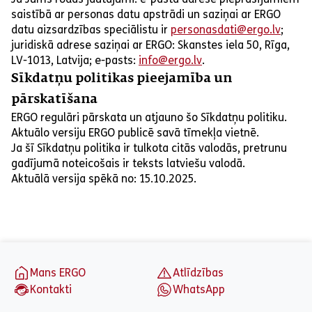
saistībā ar personas datu apstrādi un saziņai ar ERGO
datu aizsardzības speciālistu ir
personasdati@ergo.lv
;
juridiskā adrese saziņai ar ERGO: Skanstes iela 50, Rīga,
LV-1013, Latvija; e-pasts:
info@ergo.lv
.
Sīkdatņu politikas pieejamība un
pārskatīšana
ERGO regulāri pārskata un atjauno šo Sīkdatņu politiku.
Aktuālo versiju ERGO publicē savā tīmekļa vietnē.
Ja šī Sīkdatņu politika ir tulkota citās valodās, pretrunu
gadījumā noteicošais ir teksts latviešu valodā.
Aktuālā versija spēkā no: 15.10.2025.
aria_label_footer
Mans ERGO
Atlīdzības
Kontakti
WhatsApp