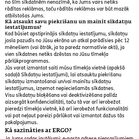
no šīm sīkdatnēm nenozīmē, ka Jums vairs netiks
rādītas reklāmas, taču rādītās reklāmas var būt mazāk
atbilstošas Jums.
Kā atsaukt savu piekrišanu un mainīt sīkdatņu
iestatījumus?
Kad būsiet apstiprinājis sīkdatņu iestatījumu, sīkdatņu
josla pazudīs no Jūsu ekrāna un atkal parādīsies pēc 12
mēnešiem (vai ātrāk, ja to paredz normatīvie akti), ja
vien sīkdatnes netiks dzēstas no Jūsu tīmekļa
pārlūkprogrammas.
Jūs varat izmantot saiti mūsu tīmekļa vietnē (apakšā
sadaļā Sīkdatņu iestatījumi), lai atsauktu piekrišanu
sīkdatņu izmantošanai un/vai mainītu sīkdatņu
iestatījumus, izņemot nepieciešamās sīkdatnes.
Visu sīkdatņu bloķēšana vai deaktivizēšana palīdz
aizsargāt konfidencialitāti, taču tā var arī ierobežot
pieredzi tīmekļa vietnē, kā arī ierobežot funkcionalitāti
vai pat neļaut pareizi pārlūkot vai izmantot dažus tās
pakalpojumus.
Kā sazināties ar ERGO?
Ja Jums rodas jautājumi: e-pasta adrese pieprasījumiem