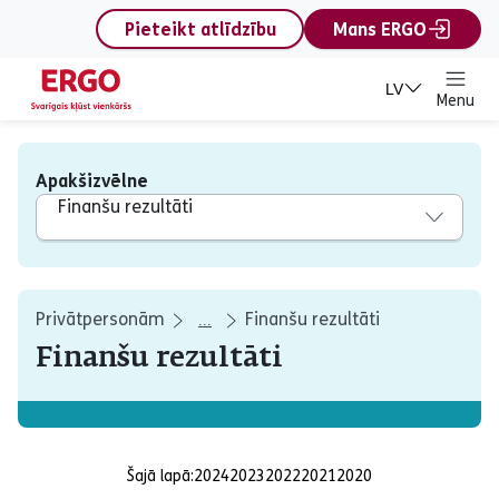
content
Pieteikt atlīdzību
Mans ERGO
LV
Menu
Apakšizvēlne
Finanšu rezultāti
Privātpersonām
Finanšu rezultāti
...
Finanšu rezultāti
Šajā lapā:
2024
2023
2022
2021
2020