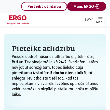
content
Pieteikt atlīdzību
Mans ERGO
LV
Menu
Pieteikt atlīdzību
Pieteikt atlīdzību
Piesaki apdrošināšanas atlīdzību digitāli – ātri,
ērti un Tev pieejamā laikā 24/7. Svarīgām lietām
nav jābūt sarežģītām, tāpēc lielāko daļu
pieteikumu izskatām
5 darba dienu laikā
, lai
sniegtu Tev atbalstu tieši tad, kad tas
nepieciešams visvairāk. Izvēlies apdrošināšanas
veidu zemāk un aizpildi pieteikumu dažu minūšu
laikā.