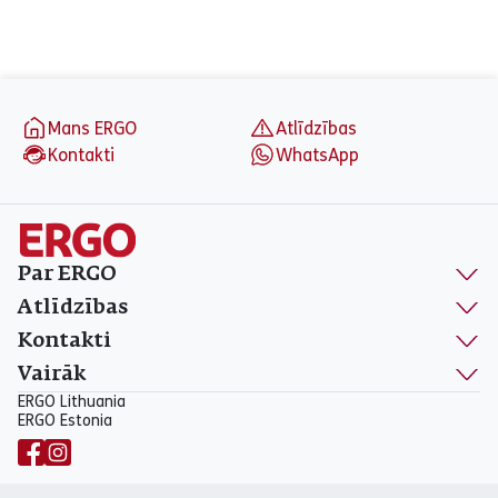
Otrdiena
08:30 - 17:00
Trešdiena
08:30 - 17:00
Ceturtdiena
08:30 - 17:00
Piektdiena
08:30 - 17:00
aria_label_footer
Sestdiena
Slēgts
Mans ERGO
Atlīdzības
Svētdiena
Slēgts
Kontakti
WhatsApp
Par ERGO
Atlīdzības
Kontakti
Vairāk
ERGO Lithuania
ERGO Estonia