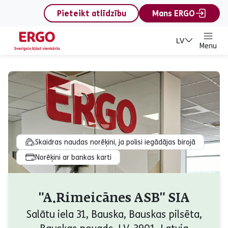
content
Pieteikt atlīdzību
Mans ERGO
LV
Menu
Skaidras naudas norēķini, ja polisi iegādājas birojā
Norēķini ar bankas karti
"A.Rimeicānes ASB" SIA
Salātu iela 31, Bauska, Bauskas pilsēta,