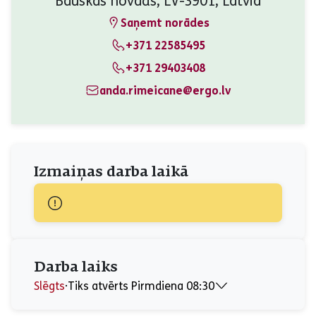
Bauskas novads, LV-3901, Latvia
Saņemt norādes
+371 22585495
+371 29403408
anda.rimeicane@ergo.lv
Izmaiņas darba laikā
Darba laiks
Slēgts
⋅
Tiks atvērts Pirmdiena 08:30
Pirmdiena
08:30 - 17:00