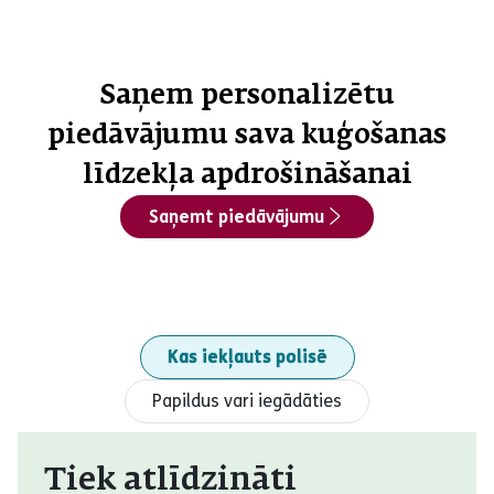
Saņem personalizētu
piedāvājumu sava kuģošanas
līdzekļa apdrošināšanai
Saņemt piedāvājumu
Kas iekļauts polisē
Papildus vari iegādāties
Tiek atlīdzināti