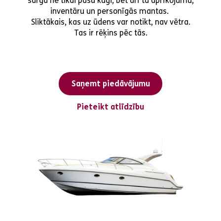
sargā ne tikai pašu kuģi, bet arī tā aprīkojumu,
inventāru un personīgās mantas.
Sliktākais, kas uz ūdens var notikt, nav vētra.
Tas ir rēķins pēc tās.
Saņemt piedāvājumu
Pieteikt atlīdzību