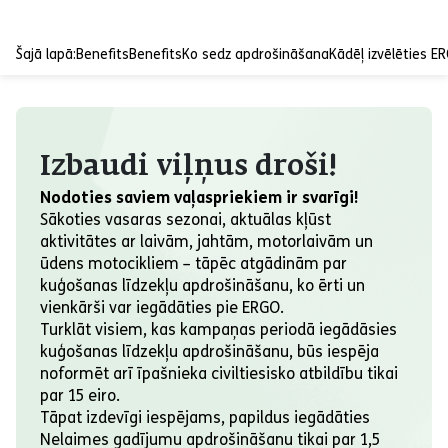
Šajā lapā:
Benefits
Benefits
Ko sedz apdrošināšana
Kādēļ izvēlēties E
Izbaudi viļņus droši!
Nodoties saviem vaļaspriekiem ir svarīgi!
Sākoties vasaras sezonai, aktuālas kļūst
aktivitātes ar laivām, jahtām, motorlaivām un
ūdens motocikliem – tāpēc atgādinām par
kuģošanas līdzekļu apdrošināšanu, ko ērti un
vienkārši var iegādāties pie ERGO.
Turklāt visiem, kas kampaņas periodā iegādāsies
kuģošanas līdzekļu apdrošināšanu, būs iespēja
noformēt arī īpašnieka civiltiesisko atbildību tikai
par 15 eiro.
Tāpat izdevīgi iespējams, papildus iegādāties
Nelaimes gadījumu apdrošināšanu tikai par 1,5