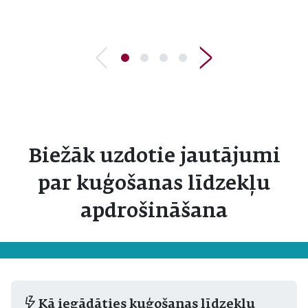
Biežāk uzdotie jautājumi
par kuģošanas līdzekļu
apdrošināšana
Kā iegādāties kuģošanas līdzekļu