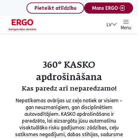
content
Pieteikt atlīdzību
Mans ERGO
LV
Menu
360° KASKO
apdrošināšana
Kas paredz arī neparedzamo!
Nepatīkamas avārijas uz ceļa notiek ar visiem –
gan neuzmanīgiem, gan disciplinētiem
autovadītājiem. KASKO apdrošināšana ir
paredzēta, lai aizsargātu jūsu automašīnu
visaktuālāko risku gadījumos: zādzības, ceļu
satiksmes negadījumi, dabas stihijas, sadursme