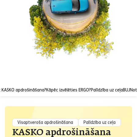
z KASKO apdrošināšana?
Kāpēc izvēlēties ERGO?
Palīdzība uz ceļa
BUJ
Not
Visaptveroša apdrošināšana
Palīdzība uz ceļa
KASKO apdrošināšana