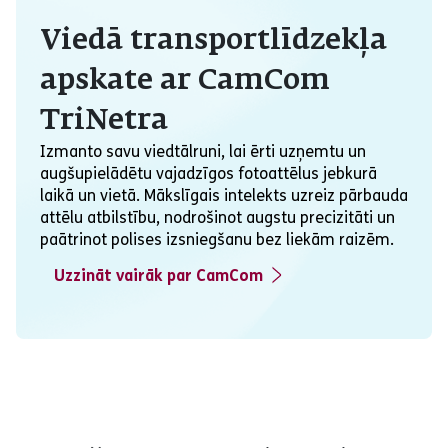
Viedā transportlīdzekļa
apskate ar CamCom
TriNetra
Izmanto savu viedtālruni, lai ērti uzņemtu un
augšupielādētu vajadzīgos fotoattēlus jebkurā
laikā un vietā. Mākslīgais intelekts uzreiz pārbauda
attēlu atbilstību, nodrošinot augstu precizitāti un
paātrinot polises izsniegšanu bez liekām raizēm.
Uzzināt vairāk par CamCom