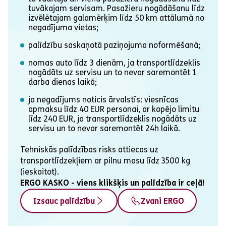
tuvākajam servisam. Pasažieru nogādāšanu līdz
izvēlētajam galamērķim līdz 50 km attālumā no
negadījuma vietas;
palīdzību saskaņotā paziņojuma noformēšanā;
nomas auto līdz 3 dienām, ja transportlīdzeklis
nogādāts uz servisu un to nevar saremontēt 1
darba dienas laikā;
ja negadījums noticis ārvalstīs: viesnīcas
apmaksu līdz 40 EUR personai, ar kopējo limitu
līdz 240 EUR, ja transportlīdzeklis nogādāts uz
servisu un to nevar saremontēt 24h laikā.
Tehniskās palīdzības risks attiecas uz
transportlīdzekļiem ar pilnu masu līdz 3500 kg
(ieskaitot).
ERGO KASKO - viens klikšķis un palīdzība ir ceļā!
Izsauc palīdzību
Zvani ERGO