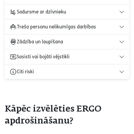
Sadursme ar dzīvnieku
Trešo personu nelikumīgas darbības
Zādzība un laupīšana
Sasisti vai bojāti vējstikli
Citi riski
Kāpēc izvēlēties ERGO
apdrošināšanu?