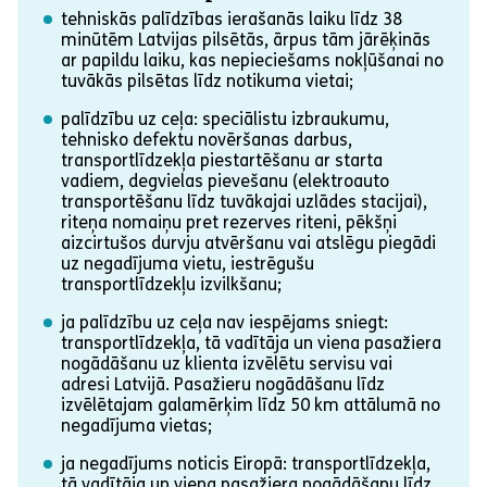
tehniskās palīdzības ierašanās laiku līdz 38
minūtēm Latvijas pilsētās, ārpus tām jārēķinās
ar papildu laiku, kas nepieciešams nokļūšanai no
tuvākās pilsētas līdz notikuma vietai;
palīdzību uz ceļa: speciālistu izbraukumu,
tehnisko defektu novēršanas darbus,
transportlīdzekļa piestartēšanu ar starta
vadiem, degvielas pievešanu (elektroauto
transportēšanu līdz tuvākajai uzlādes stacijai),
riteņa nomaiņu pret rezerves riteni, pēkšņi
aizcirtušos durvju atvēršanu vai atslēgu piegādi
uz negadījuma vietu, iestrēgušu
transportlīdzekļu izvilkšanu;
ja palīdzību uz ceļa nav iespējams sniegt:
transportlīdzekļa, tā vadītāja un viena pasažiera
nogādāšanu uz klienta izvēlētu servisu vai
adresi Latvijā. Pasažieru nogādāšanu līdz
izvēlētajam galamērķim līdz 50 km attālumā no
negadījuma vietas;
ja negadījums noticis Eiropā: transportlīdzekļa,
tā vadītāja un viena pasažiera nogādāšanu līdz