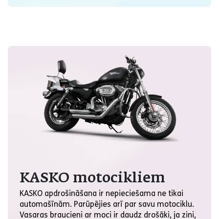
KASKO motocikliem
KASKO apdrošināšana ir nepieciešama ne tikai
automašīnām. Parūpējies arī par savu motociklu.
Vasaras braucieni ar moci ir daudz drošāki, ja zini,