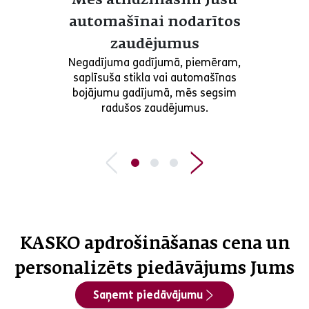
Mēs atlīdzināsim Jūsu
automašīnai nodarītos
zaudējumus
Negadījuma gadījumā, piemēram,
saplīsuša stikla vai automašīnas
bojājumu gadījumā, mēs segsim
radušos zaudējumus.
KASKO apdrošināšanas cena un
personalizēts piedāvājums Jums
Saņemt piedāvājumu