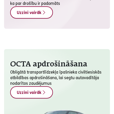
ka par drošību ir padomāts
Uzzini vairāk
OCTA apdrošināšana
Obligātā transportlīdzekļa īpašnieka civiltiesiskās
atbildības apdrošināšana, lai segtu autovadītāja
nodarītos zaudējumus
Uzzini vairāk