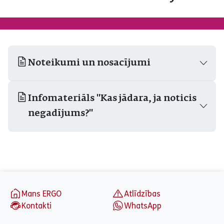
Noteikumi un nosacījumi
Infomateriāls "Kas jādara, ja noticis
negadījums?"
aria_label_footer
Mans ERGO
Atlīdzības
Kontakti
WhatsApp