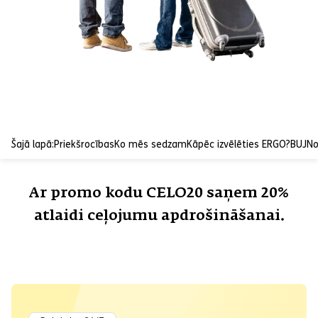
Šajā lapā:
Priekšrocības
Ko mēs sedzam
Kāpēc izvēlēties ERGO?
BUJ
No
Ar promo kodu CELO20 saņem 20%
atlaidi ceļojumu apdrošināšanai.