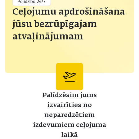
Palīdzība 24/7
Ceļojumu apdrošināšana
jūsu bezrūpīgajam
atvaļinājumam
Palīdzēsim jums
izvairīties no
neparedzētiem
izdevumiem ceļojuma
laikā