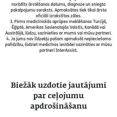
norādīts ārstēšanas datums, diagnoze un sniegto
pakalpojumu saraksts. Apmaksātas tiek tikai ārsta
oficiāli izrakstītas zāles.
3. Pirms medicīniskās aprūpes meklēšanas Turcijā,
Ēģiptē, Amerikas Savienotajās Valstīs, Kanādā vai
Austrālijā, lūdzu, sazinieties ar mums vai mūsu partneri.
4. Ja jums nav līdzekļu pašam apmaksāt nepieciešamo
palīdzību, lūdziet medicīnas iestādei sazināties ar mūsu
partneri InterAssist.
Biežāk uzdotie jautājumi
par ceļojumu
apdrošināšanu