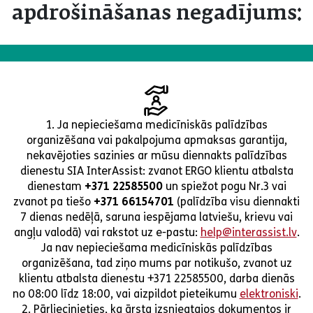
apdrošināšanas negadījums:
1. Ja nepieciešama medicīniskās palīdzības
organizēšana vai pakalpojuma apmaksas garantija,
nekavējoties sazinies ar mūsu diennakts palīdzības
dienestu SIA InterAssist: zvanot ERGO klientu atbalsta
dienestam
+371 22585500
un spiežot pogu Nr.3 vai
zvanot pa tiešo
+371 66154701
(palīdzība visu diennakti
7 dienas nedēļā, saruna iespējama latviešu, krievu vai
angļu valodā) vai rakstot uz e-pastu:
help@interassist.lv
.
Ja nav nepieciešama medicīniskās palīdzības
organizēšana, tad ziņo mums par notikušo, zvanot uz
klientu atbalsta dienestu +371 22585500, darba dienās
no 08:00 līdz 18:00, vai aizpildot pieteikumu
elektroniski
.
2. Pārliecinieties, ka ārsta izsniegtajos dokumentos ir