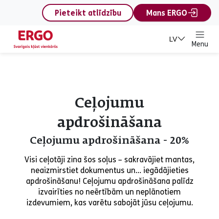
content
Pieteikt atlīdzību
Mans ERGO
LV
Menu
Ceļojumu
apdrošināšana
Ceļojumu apdrošināšana - 20%
Visi ceļotāji zina šos soļus – sakravājiet mantas,
neaizmirstiet dokumentus un... iegādājieties
apdrošināšanu! Ceļojumu apdrošināšana palīdz
izvairīties no neērtībām un neplānotiem
izdevumiem, kas varētu sabojāt jūsu ceļojumu.