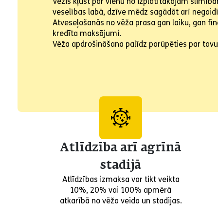
Vēzis kļūst par vienu no izplatītākajām slimībā
veselības labā, dzīve mēdz sagādāt arī negai
Atveseļošanās no vēža prasa gan laiku, gan fina
kredīta maksājumi.
Vēža apdrošināšana palīdz parūpēties par tavu f
Atlīdzība arī agrīnā
stadijā
Atlīdzības izmaksa var tikt veikta
10%, 20% vai 100% apmērā
atkarībā no vēža veida un stadijas.