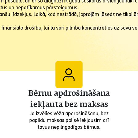
m pasaulē, un ar šo diagnozi ik gadu saskaras arvien jaunāki c
dītus un nepatīkamus pārsteigumus.
nšu līdzekļus. Laikā, kad nestrādā, joprojām jāsedz ne tikai ār
inansiālo drošību, lai tu vari pilnībā koncentrēties uz savu v
Bērnu apdrošināšana
iekļauta bez maksas
Ja izvēlies vēža apdrošināšanu, bez
papildu maksas polisē iekļausim arī
tavus nepilngadīgos bērnus.