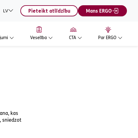
Pieteikt atlīdzību
Mans ERGO
LV
jumi
Veselība
CTA
Par ERGO
šana, kas
, sniedzot