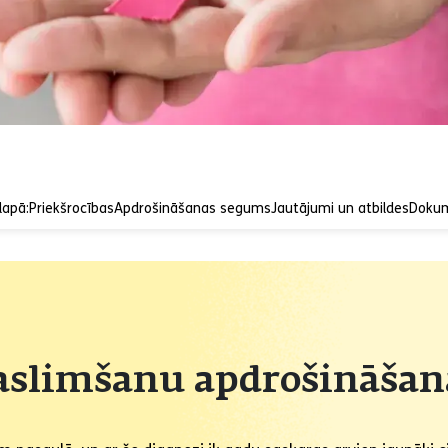
lapā:
Priekšrocības
Apdrošināšanas segums
Jautājumi un atbildes
Dokum
saslimšanu apdrošināšan