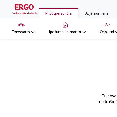
Privātpersonām
Uzņēmumiem
Transports
Īpašums un manta
Ceļojumi
Tu nevar
nodrošinā