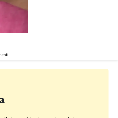
enti
a