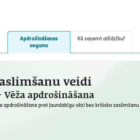
Apdrošināšanas
Kā saņemt atlīdzību?
segums
saslimšanu veidi
– Vēža apdrošināšana
ta apdrošināšana pret ļaundabīgu vēzi bez kritisko saslimšan