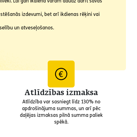
ilvēki. Lai gan ikdienā varam daudz darīt savas
stēšanās izdevumi, bet arī ikdienas rēķini vai
eselību un atveseļošanos.
Atlīdzības izmaksa
Atlīdzība var sasniegt līdz 130% no
apdrošinājuma summas, un arī pēc
daļējas izmaksas pilnā summa paliek
spēkā.