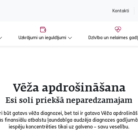
content
Kontakti
Uzkrājumi un ieguldījumi
Dzīvība un nelaimes gadī
Vēža apdrošināšana
Esi soli priekšā neparedzamajam
i būt gatavs vēža diagnozei, bet tai ir gatava Vēža apdrošinā
s finansiālu atbalstu ļaundabīga audzēja diagnozes gadījumā
iespēju koncentrēties tikai uz galveno – savu veselību.