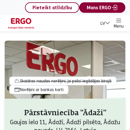
content
Pieteikt atlīdzību
Mans ERGO
LV
Menu
Skaidras naudas norēķini, ja polisi iegādājas birojā
Norēķini ar bankas karti
Pārstāvniecība "Ādaži"
Gaujas iela 11, Ādaži, Ādaži pilsēta, Ādažu