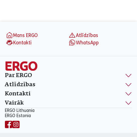
Otrdiena
09:00 - 17:00
Trešdiena
09:00 - 17:00
Ceturtdiena
09:00 - 17:00
Piektdiena
09:00 - 16:00
aria_label_footer
Sestdiena
Slēgts
Mans ERGO
Atlīdzības
Svētdiena
Slēgts
Kontakti
WhatsApp
Par ERGO
Atlīdzības
Kontakti
Vairāk
ERGO Lithuania
ERGO Estonia