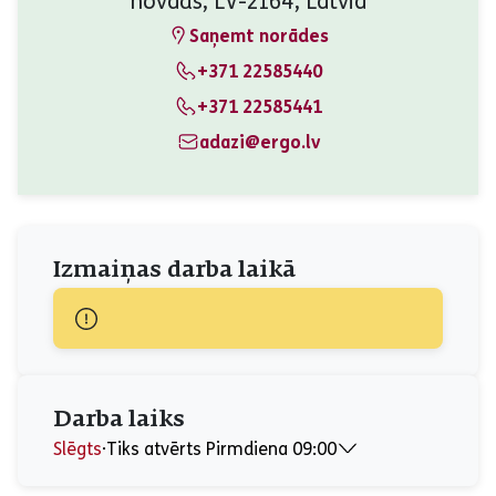
novads, LV-2164, Latvia
Saņemt norādes
+371 22585440
+371 22585441
adazi@ergo.lv
Izmaiņas darba laikā
Darba laiks
Slēgts
⋅
Tiks atvērts Pirmdiena 09:00
Pirmdiena
09:00 - 17:00