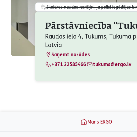
Skaidras naudas norēķini, ja polisi iegādājas bi
Pārstāvniecība "Tu
Raudas iela 4, Tukums, Tukuma p
Latvia
Saņemt norādes
+371 22585466
tukums@ergo.lv
aria_label_footer
Mans ERGO