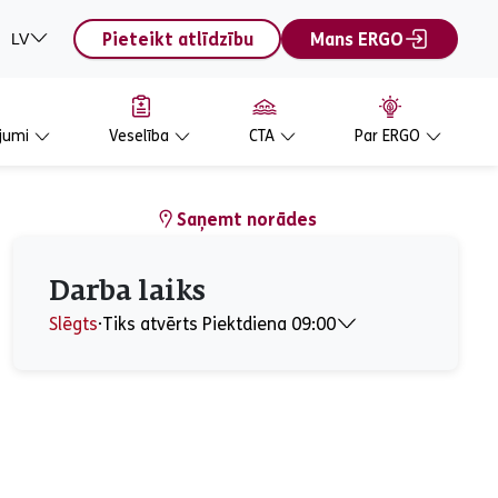
Pieteikt atlīdzību
Mans ERGO
LV
jumi
Veselība
CTA
Par ERGO
Saņemt norādes
Darba laiks
Slēgts
⋅
Tiks atvērts Piektdiena 09:00
Pirmdiena
09:00 - 16:00
Otrdiena
09:00 - 16:00
Trešdiena
09:00 - 16:00
Ceturtdiena
09:00 - 16:00
Piektdiena
09:00 - 16:00
Sestdiena
Slēgts