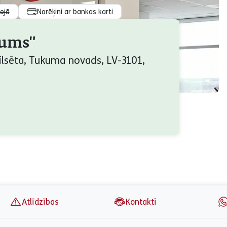
rojā
Norēķini ar bankas karti
kums"
ilsēta, Tukuma novads, LV-3101,
Atlīdzības
Kontakti