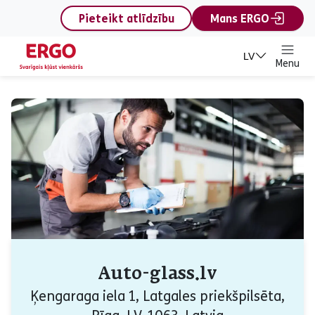
content
Pieteikt atlīdzību
Mans ERGO
LV
Menu
Auto-glass.lv
Ķengaraga iela 1, Latgales priekšpilsēta,