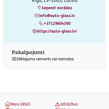
Rīga, LV-1063, Latvia
Saņemt norādes
info@auto-glass.lv
+37129604390
https://auto-glass.lv/
Pakalpojumi
Stiklojuma remonts vai nomaiņa
aria_label_footer
Mans ERGO
Atlīdzības