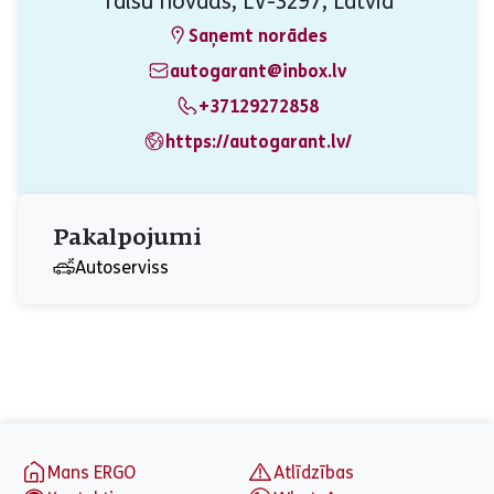
Talsu novads, LV-3297, Latvia
Saņemt norādes
autogarant@inbox.lv
+37129272858
https://autogarant.lv/
Pakalpojumi
Autoserviss
aria_label_footer
Mans ERGO
Atlīdzības