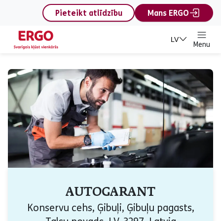
content
Pieteikt atlīdzību
Mans ERGO
LV
Menu
AUTOGARANT
Konservu cehs, Ģibuļi, Ģibuļu pagasts,