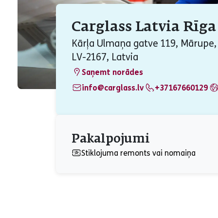
Carglass Latvia Rīga
Kārļa Ulmaņa gatve 119, Mārupe,
LV-2167, Latvia
Saņemt norādes
info@carglass.lv
+37167660129
Pakalpojumi
Stiklojuma remonts vai nomaiņa