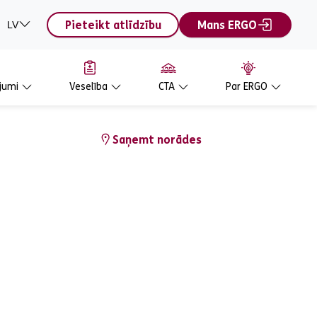
Pieteikt atlīdzību
Mans ERGO
LV
jumi
Veselība
CTA
Par ERGO
Saņemt norādes