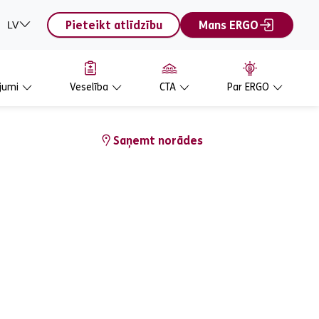
Pieteikt atlīdzību
Mans ERGO
LV
jumi
Veselība
CTA
Par ERGO
Saņemt norādes