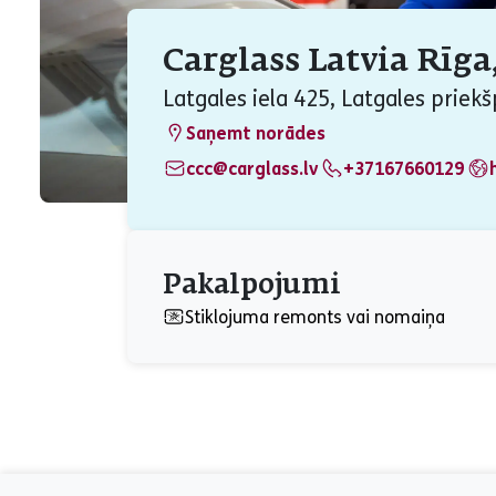
Carglass Latvia Rīga,
Latgales iela 425, Latgales priekš
Saņemt norādes
ccc@carglass.lv
+37167660129
Pakalpojumi
Stiklojuma remonts vai nomaiņa