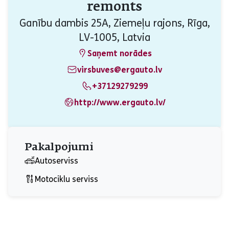
remonts
Ganību dambis 25A, Ziemeļu rajons, Rīga,
LV-1005, Latvia
Saņemt norādes
virsbuves@ergauto.lv
+37129279299
http://www.ergauto.lv/
Pakalpojumi
Autoserviss
Motociklu serviss