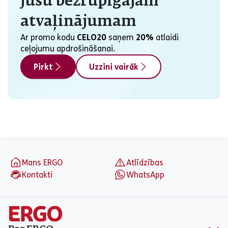
jūsu bezrūpīgajam
atvaļinājumam
Ar promo kodu
CELO20
saņem
20%
atlaidi
ceļojumu apdrošināšanai.
Pirkt
Uzzini vairāk
aria_label_footer
Mans ERGO
Atlīdzības
Kontakti
WhatsApp