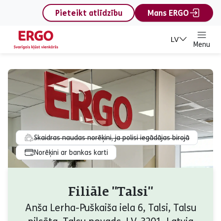
content
Pieteikt atlīdzību
Mans ERGO
LV
Menu
Skaidras naudas norēķini, ja polisi iegādājas birojā
Norēķini ar bankas karti
Filiāle "Talsi"
Anša Lerha-Puškaiša iela 6, Talsi, Talsu