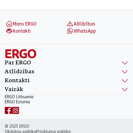
Ceturtdiena
08:30 - 17:00
Piektdiena
08:30 - 17:00
aria_label_footer
Sestdiena
Slēgts
Mans ERGO
Atlīdzības
Svētdiena
Slēgts
Kontakti
WhatsApp
Par ERGO
Atlīdzības
Kontakti
Vairāk
ERGO Lithuania
ERGO Estonia
© 2025 ERGO
Sīkdatņu politika
Privātuma politika