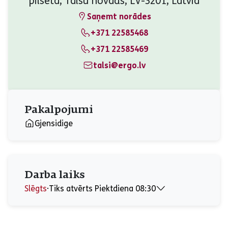
pilsēta, Talsu novads, LV-3201, Latvia
Saņemt norādes
+371 22585468
+371 22585469
talsi@ergo.lv
Pakalpojumi
Gjensidige
Darba laiks
Slēgts
⋅
Tiks atvērts Piektdiena 08:30
Pirmdiena
08:30 - 17:00
Otrdiena
08:30 - 17:00
Trešdiena
08:30 - 17:00