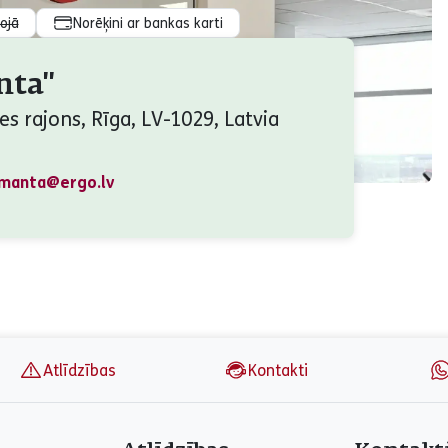
rojā
Norēķini ar bankas karti
ta''
s rajons, Rīga, LV-1029, Latvia
imanta@ergo.lv
Atlīdzības
Kontakti