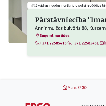
Skaidras naudas norēķini, ja polisi iegādājas bi
Pārstāvniecība ''Iman
Anniņmuižas bulvāris 88, Kurzeme
Saņemt norādes
+371 22585415
+371 22585451
aria_label_footer
Mans ERGO