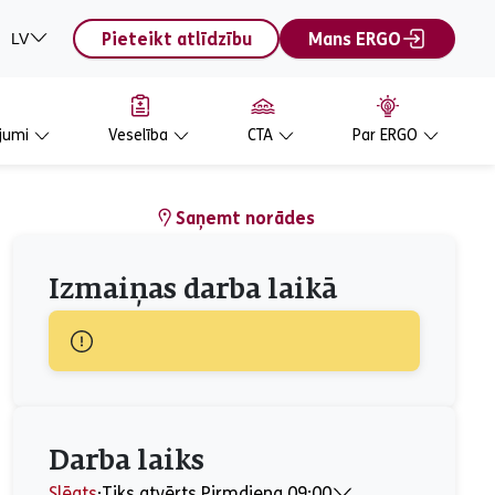
Pieteikt atlīdzību
Mans ERGO
LV
jumi
Veselība
CTA
Par ERGO
Saņemt norādes
Izmaiņas darba laikā
Darba laiks
Slēgts
⋅
Tiks atvērts Pirmdiena 09:00