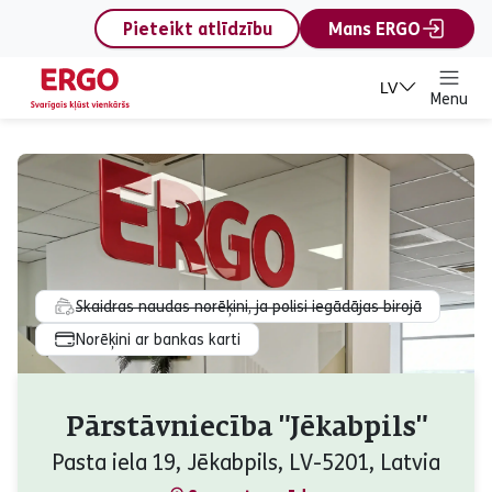
content
Pieteikt atlīdzību
Mans ERGO
LV
Menu
Skaidras naudas norēķini, ja polisi iegādājas birojā
Norēķini ar bankas karti
Pārstāvniecība "Jēkabpils"
Pasta iela 19, Jēkabpils, LV-5201, Latvia