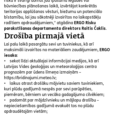
risku ir svarīgi domāt jau īpašuma iegādes vai
būvniecības plānošanas laikā, izvērtējot konkrētās
teritorijas applūšanas vēsturi, biežumu un potenciālo
bīstamību, lai jau sākotnēji izvairītos no laikapstākļu
radītiem apdraudējumiem,” atgādina
ERGO Risku
parakstīšanas departamenta direktors Raitis Čaklis
.
Drošība pirmajā vietā
Lai palu laikā pasargātu sevi un tuviniekus, kā arī
maksimāli izvairītos no materiāliem zaudējumiem,
ERGO
iesaka
:
• sekot līdzi aktuālajai informācijai medijos, kā arī
Latvijas Vides ģeoloģijas un meteoroloģijas centra
prognozēm par ūdens līmeņa izmaiņām –
https://bridinajumi.meteo.lv;
• laikus atrast drošāku mājvietu saviem tuviniekiem,
kuri plūdu gadījumā nespēs par sevi parūpēties,
piemēram, bērniem un vecāka gadagājuma cilvēkiem;
• padomāt par mājdzīvnieku un mājlopu drošību –
nepieciešamības gadījumā evakuēt tos no plūdu
apdraudētajām vietām;