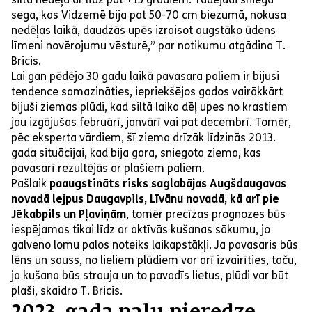
sega, kas Vidzemē bija pat 50-70 cm biezumā, nokusa
nedēļas laikā, daudzās upēs izraisot augstāko ūdens
līmeni novērojumu vēsturē,” par notikumu atgādina T.
Bricis.
Lai gan pēdējo 30 gadu laikā pavasara paliem ir bijusi
tendence samazināties, iepriekšējos gados vairākkārt
bijuši ziemas plūdi, kad siltā laika dēļ upes no krastiem
jau izgājušas februārī, janvārī vai pat decembrī. Tomēr,
pēc eksperta vārdiem, šī ziema drīzāk līdzinās 2013.
gada situācijai, kad bija gara, sniegota ziema, kas
pavasarī rezultējās ar plašiem paliem.
Pašlaik
paaugstināts risks saglabājas Augšdaugavas
novadā lejpus Daugavpils, Līvānu novadā, kā arī pie
Jēkabpils un Pļaviņām
, tomēr precīzas prognozes būs
iespējamas tikai līdz ar aktīvās kušanas sākumu, jo
galveno lomu palos noteiks laikapstākļi. Ja pavasaris būs
lēns un sauss, no lieliem plūdiem var arī izvairīties, taču,
ja kušana būs strauja un to pavadīs lietus, plūdi var būt
plaši, skaidro T. Bricis.