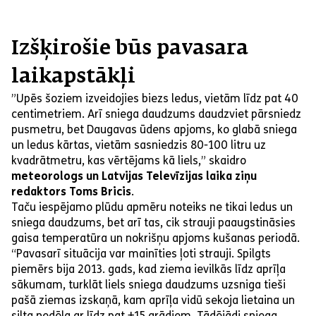
Izšķirošie būs pavasara
laikapstākļi
”Upēs šoziem izveidojies biezs ledus, vietām līdz pat 40
centimetriem. Arī sniega daudzums daudzviet pārsniedz
pusmetru, bet Daugavas ūdens apjoms, ko glabā sniega
un ledus kārtas, vietām sasniedzis 80-100 litru uz
kvadrātmetru, kas vērtējams kā liels,” skaidro
meteorologs un Latvijas Televīzijas laika ziņu
redaktors Toms Bricis
.
Taču iespējamo plūdu apmēru noteiks ne tikai ledus un
sniega daudzums, bet arī tas, cik strauji paaugstināsies
gaisa temperatūra un nokrišņu apjoms kušanas periodā.
“Pavasarī situācija var mainīties ļoti strauji. Spilgts
piemērs bija 2013. gads, kad ziema ievilkās līdz aprīļa
sākumam, turklāt liels sniega daudzums uzsniga tieši
pašā ziemas izskaņā, kam aprīļa vidū sekoja lietaina un
silta nedēļa ar līdz pat +15 grādiem. Tādējādi sniega