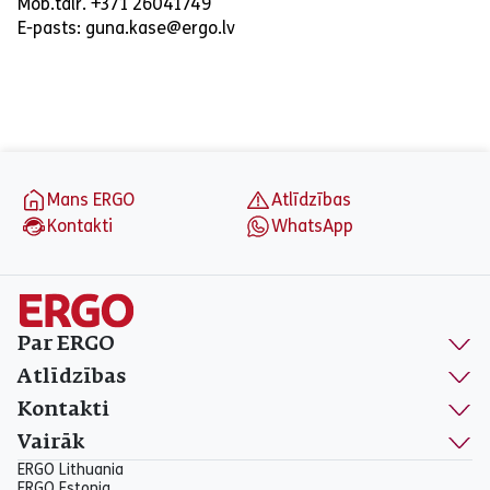
Mob.tālr. +371 26041749
E-pasts: guna.kase@ergo.lv
aria_label_footer
Mans ERGO
Atlīdzības
Kontakti
WhatsApp
Par ERGO
Atlīdzības
Kontakti
Vairāk
ERGO Lithuania
ERGO Estonia