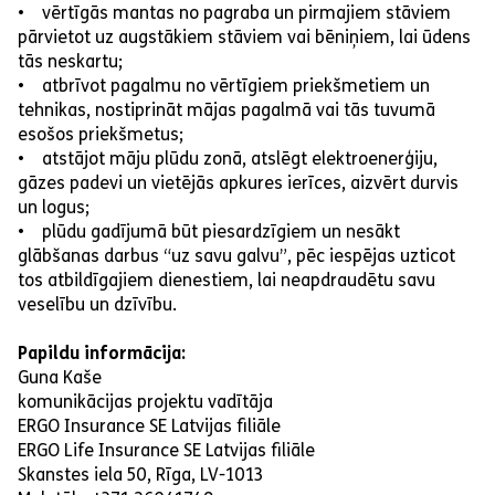
• vērtīgās mantas no pagraba un pirmajiem stāviem
pārvietot uz augstākiem stāviem vai bēniņiem, lai ūdens
tās neskartu;
• atbrīvot pagalmu no vērtīgiem priekšmetiem un
tehnikas, nostiprināt mājas pagalmā vai tās tuvumā
esošos priekšmetus;
• atstājot māju plūdu zonā, atslēgt elektroenerģiju,
gāzes padevi un vietējās apkures ierīces, aizvērt durvis
un logus;
• plūdu gadījumā būt piesardzīgiem un nesākt
glābšanas darbus “uz savu galvu”, pēc iespējas uzticot
tos atbildīgajiem dienestiem, lai neapdraudētu savu
veselību un dzīvību.
Papildu informācija:
Guna Kaše
komunikācijas projektu vadītāja
ERGO Insurance SE Latvijas filiāle
ERGO Life Insurance SE Latvijas filiāle
Skanstes iela 50, Rīga, LV-1013