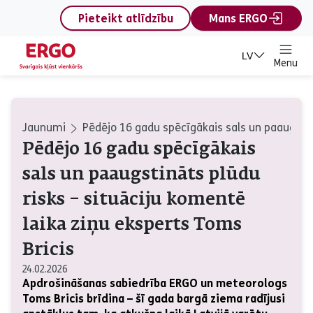
content
Pieteikt atlīdzību
Mans ERGO
LV
Menu
Jaunumi
Pēdējo 16 gadu spēcīgākais sals un paaugstinā
Pēdējo 16 gadu spēcīgākais
sals un paaugstināts plūdu
risks – situāciju komentē
laika ziņu eksperts Toms
Bricis
24.02.2026
Apdrošināšanas sabiedrība ERGO un meteorologs
Toms Bricis brīdina – šī gada bargā ziema radījusi