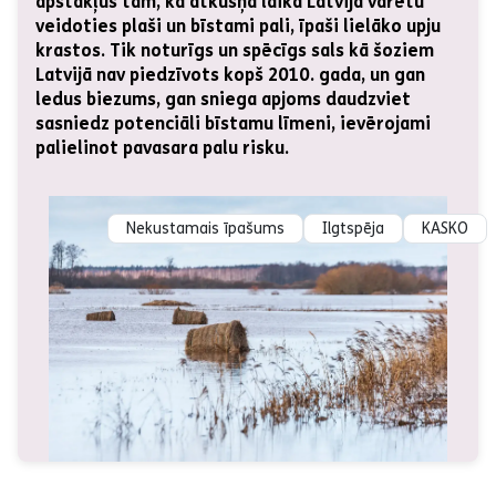
apstākļus tam, ka atkušņa laikā Latvijā varētu
veidoties plaši un bīstami pali, īpaši lielāko upju
krastos. Tik noturīgs un spēcīgs sals kā šoziem
Latvijā nav piedzīvots kopš 2010. gada, un gan
ledus biezums, gan sniega apjoms daudzviet
sasniedz potenciāli bīstamu līmeni, ievērojami
palielinot pavasara palu risku.
Nekustamais īpašums
Ilgtspēja
KASKO