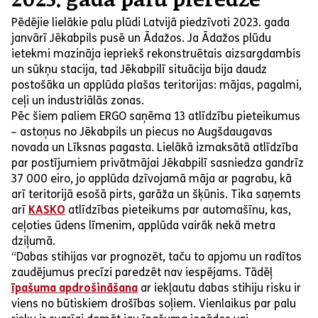
2023. gada palu pieredze
Pēdējie lielākie palu plūdi Latvijā piedzīvoti 2023. gada
janvārī Jēkabpils pusē un Ādažos. Ja Ādažos plūdu
ietekmi mazināja iepriekš rekonstruētais aizsargdambis
un sūkņu stacija, tad Jēkabpilī situācija bija daudz
postošāka un applūda plašas teritorijas: mājas, pagalmi,
ceļi un industriālās zonas.
Pēc šiem paliem ERGO saņēma 13 atlīdzību pieteikumus
– astoņus no Jēkabpils un piecus no Augšdaugavas
novada un Līksnas pagasta. Lielākā izmaksātā atlīdzība
par postījumiem privātmājai Jēkabpilī sasniedza gandrīz
37 000 eiro, jo applūda dzīvojamā māja ar pagrabu, kā
arī teritorijā esošā pirts, garāža un šķūnis. Tika saņemts
arī
KASKO
atlīdzības pieteikums par automašīnu, kas,
ceļoties ūdens līmenim, applūda vairāk nekā metra
dziļumā.
“Dabas stihijas var prognozēt, taču to apjomu un radītos
zaudējumus precīzi paredzēt nav iespējams. Tādēļ
īpašuma apdrošināšana
ar iekļautu dabas stihiju risku ir
viens no būtiskiem drošības soļiem. Vienlaikus par palu