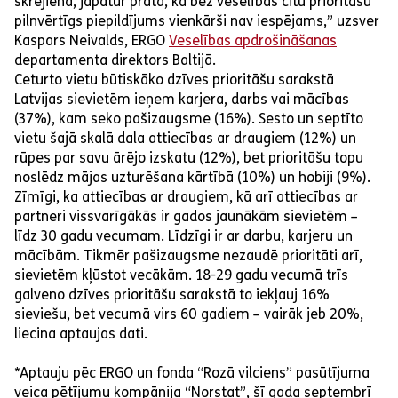
skrējienā, jāpatur prātā, ka bez veselības citu prioritāšu
pilnvērtīgs piepildījums vienkārši nav iespējams,” uzsver
Kaspars Neivalds, ERGO
Veselības apdrošināšanas
departamenta direktors Baltijā.
Ceturto vietu būtiskāko dzīves prioritāšu sarakstā
Latvijas sievietēm ieņem karjera, darbs vai mācības
(37%), kam seko pašizaugsme (16%). Sesto un septīto
vietu šajā skalā dala attiecības ar draugiem (12%) un
rūpes par savu ārējo izskatu (12%), bet prioritāšu topu
noslēdz mājas uzturēšana kārtībā (10%) un hobiji (9%).
Zīmīgi, ka attiecības ar draugiem, kā arī attiecības ar
partneri vissvarīgākās ir gados jaunākām sievietēm –
līdz 30 gadu vecumam. Līdzīgi ir ar darbu, karjeru un
mācībām. Tikmēr pašizaugsme nezaudē prioritāti arī,
sievietēm kļūstot vecākām. 18-29 gadu vecumā trīs
galveno dzīves prioritāšu sarakstā to iekļauj 16%
sieviešu, bet vecumā virs 60 gadiem – vairāk jeb 20%,
liecina aptaujas dati.
*Aptauju pēc ERGO un fonda “Rozā vilciens” pasūtījuma
veica pētījumu kompānija “Norstat”, šī gada septembrī