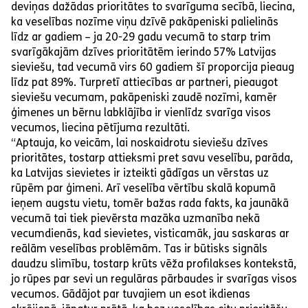
deviņas dažādas prioritātes to svarīguma secībā, liecina,
ka veselības nozīme viņu dzīvē pakāpeniski palielinās
līdz ar gadiem – ja 20-29 gadu vecumā to starp trim
svarīgākajām dzīves prioritātēm ierindo 57% Latvijas
sieviešu, tad vecumā virs 60 gadiem šī proporcija pieaug
līdz pat 89%. Turpretī attiecības ar partneri, pieaugot
sieviešu vecumam, pakāpeniski zaudē nozīmi, kamēr
ģimenes un bērnu labklājība ir vienlīdz svarīga visos
vecumos, liecina pētījuma rezultāti.
“Aptauja, ko veicām, lai noskaidrotu sieviešu dzīves
prioritātes, tostarp attieksmi pret savu veselību, parāda,
ka Latvijas sievietes ir izteikti gādīgas un vērstas uz
rūpēm par ģimeni. Arī veselība vērtību skalā kopumā
ieņem augstu vietu, tomēr bažas rada fakts, ka jaunākā
vecumā tai tiek pievērsta mazāka uzmanība nekā
vecumdienās, kad sievietes, visticamāk, jau saskaras ar
reālām veselības problēmām. Tas ir būtisks signāls
daudzu slimību, tostarp krūts vēža profilakses kontekstā,
jo rūpes par sevi un regulāras pārbaudes ir svarīgas visos
vecumos. Gādājot par tuvajiem un esot ikdienas