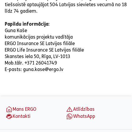
tiešsaistē aptaujājot 504 Latvijas sievietes vecumā no 18
līdz 74 gadiem.
Papildu informācija:
Guna Kaše
komunikācijas projektu vadītāja
ERGO Insurance SE Latvijas filiāle
ERGO Life Insurance SE Latvijas filiāle
Skanstes iela 50, Rīga, LV-1013
Mob.tālr. +371 26041749
E-pasts: guna.kase@ergo.lv
aria_label_footer
Mans ERGO
Atlīdzības
Kontakti
WhatsApp