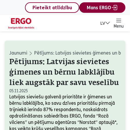
content
Pieteikt atlīdzību
Mans ERGO
LV
Menu
Jaunumi
Pētījums: Latvijas sievietes ģimenes un bērnu
Pētījums: Latvijas sievietes
ģimenes un bērnu labklājību
liek augstāk par savu veselību
05.11.2025
Latvijas sieviešu galvenā prioritāte ir ģimenes un
bērnu labklājība, ko savu dzīves prioritāšu pirmajā
trijniekā ierindo 87% respondentu, noskaidrots
apdrošināšanas sabiedrības ERGO, fonda “Rozā
vilciens” un pētījumu aģentūras “Norstat” aptaujā*,
kas veikta krūšu veselības kampaņas “Rozā