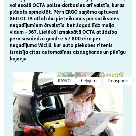
vai esošā OCTA polise darbosies arī valstīs, kuras
plānots apmeklēt. Pērn ERGO saņēma aptuveni
860 OCTA atlīdzību pieteikumus par satiksmes
negadījumiem ārvalstīs, bet šogad līdz maija
vidum – 367. Lielākā izmaksātā OCTA atlīdzība
pērn sasniedza gandrīz 47 800 eiro pēc
negadījuma Vācijā, kur auto piekabes ritenis
izraisīja citas automašīnas aizdegšanos un pilnīgu
bojāeju.
KASKO
Ceļojumi
Transports