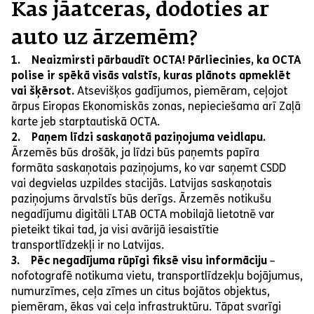
Kas jāatceras, dodoties ar
auto uz ārzemēm?
1. Neaizmirsti pārbaudīt OCTA! Pārliecinies, ka OCTA
polise ir spēkā visās valstīs, kuras plānots apmeklēt
vai šķērsot.
Atsevišķos gadījumos, piemēram, ceļojot
ārpus Eiropas Ekonomiskās zonas, nepieciešama arī Zaļā
karte jeb starptautiskā OCTA.
2. Paņem līdzi saskaņotā paziņojuma veidlapu.
Ārzemēs būs drošāk, ja līdzi būs paņemts papīra
formāta saskaņotais paziņojums, ko var saņemt CSDD
vai degvielas uzpildes stacijās. Latvijas saskaņotais
paziņojums ārvalstīs būs derīgs. Ārzemēs notikušu
negadījumu digitāli LTAB OCTA mobilajā lietotnē var
pieteikt tikai tad, ja visi avārijā iesaistītie
transportlīdzekļi ir no Latvijas.
3. Pēc negadījuma rūpīgi fiksē visu informāciju
–
nofotografē notikuma vietu, transportlīdzekļu bojājumus,
numurzīmes, ceļa zīmes un citus bojātos objektus,
piemēram, ēkas vai ceļa infrastruktūru. Tāpat svarīgi