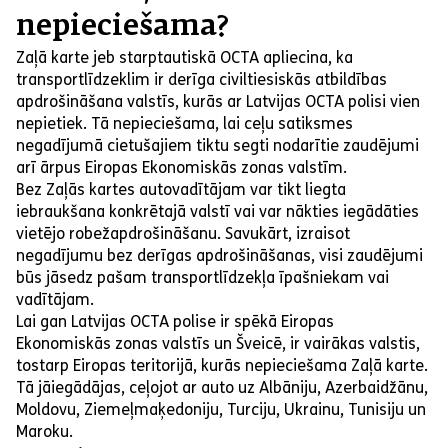
nepieciešama?
Zaļā karte jeb starptautiskā OCTA apliecina, ka
transportlīdzeklim ir derīga civiltiesiskās atbildības
apdrošināšana valstīs, kurās ar Latvijas OCTA polisi vien
nepietiek. Tā nepieciešama, lai ceļu satiksmes
negadījumā cietušajiem tiktu segti nodarītie zaudējumi
arī ārpus Eiropas Ekonomiskās zonas valstīm.
Bez Zaļās kartes autovadītājam var tikt liegta
iebraukšana konkrētajā valstī vai var nākties iegādāties
vietējo robežapdrošināšanu. Savukārt, izraisot
negadījumu bez derīgas apdrošināšanas, visi zaudējumi
būs jāsedz pašam transportlīdzekļa īpašniekam vai
vadītājam.
Lai gan Latvijas OCTA polise ir spēkā Eiropas
Ekonomiskās zonas valstīs un Šveicē, ir vairākas valstis,
tostarp Eiropas teritorijā, kurās nepieciešama Zaļā karte.
Tā jāiegādājas, ceļojot ar auto uz Albāniju, Azerbaidžānu,
Moldovu, Ziemeļmaķedoniju, Turciju, Ukrainu, Tunisiju un
Maroku.