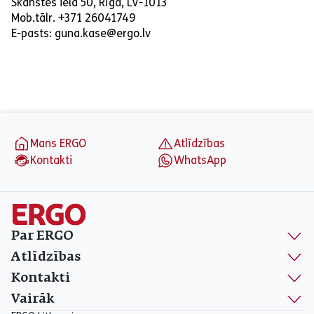
Skanstes iela 50, Rīga, LV-1013
Mob.tālr. +371 26041749
E-pasts: guna.kase@ergo.lv
aria_label_footer
Mans ERGO
Atlīdzības
Kontakti
WhatsApp
Par ERGO
Atlīdzības
Kontakti
Vairāk