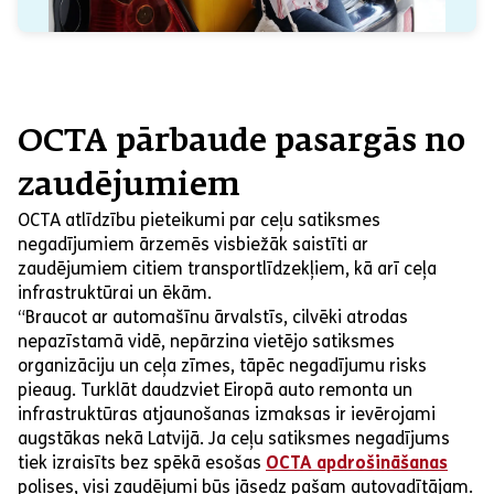
OCTA pārbaude pasargās no
zaudējumiem
OCTA atlīdzību pieteikumi par ceļu satiksmes
negadījumiem ārzemēs visbiežāk saistīti ar
zaudējumiem citiem transportlīdzekļiem, kā arī ceļa
infrastruktūrai un ēkām.
“Braucot ar automašīnu ārvalstīs, cilvēki atrodas
nepazīstamā vidē, nepārzina vietējo satiksmes
organizāciju un ceļa zīmes, tāpēc negadījumu risks
pieaug. Turklāt daudzviet Eiropā auto remonta un
infrastruktūras atjaunošanas izmaksas ir ievērojami
augstākas nekā Latvijā. Ja ceļu satiksmes negadījums
tiek izraisīts bez spēkā esošas
OCTA apdrošināšanas
polises, visi zaudējumi būs jāsedz pašam autovadītājam.