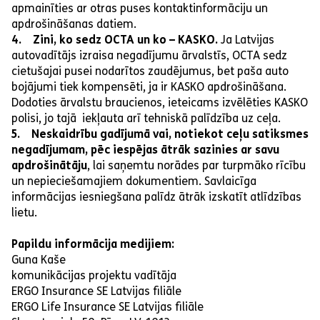
apmainīties ar otras puses kontaktinformāciju un
apdrošināšanas datiem.
4. Zini, ko sedz OCTA un ko – KASKO.
Ja Latvijas
autovadītājs izraisa negadījumu ārvalstīs, OCTA sedz
cietušajai pusei nodarītos zaudējumus, bet paša auto
bojājumi tiek kompensēti, ja ir KASKO apdrošināšana.
Dodoties ārvalstu braucienos, ieteicams izvēlēties KASKO
polisi, jo tajā iekļauta arī tehniskā palīdzība uz ceļa.
5. Neskaidrību gadījumā vai, notiekot ceļu satiksmes
negadījumam, pēc iespējas ātrāk sazinies ar savu
apdrošinātāju
, lai saņemtu norādes par turpmāko rīcību
un nepieciešamajiem dokumentiem. Savlaicīga
informācijas iesniegšana palīdz ātrāk izskatīt atlīdzības
lietu.
Papildu informācija medijiem:
Guna Kaše
komunikācijas projektu vadītāja
ERGO Insurance SE Latvijas filiāle
ERGO Life Insurance SE Latvijas filiāle