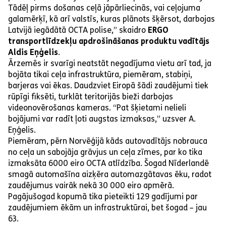
Tādēļ pirms došanas ceļā jāpārliecinās, vai ceļojuma
galamērķī, kā arī valstīs, kuras plānots šķērsot, darbojas
Latvijā iegādātā OCTA polise,” skaidro
ERGO
transportlīdzekļu apdrošināšanas produktu vadītājs
Aldis Eņģelis
.
Ārzemēs ir svarīgi neatstāt negadījuma vietu arī tad, ja
bojāta tikai ceļa infrastruktūra, piemēram, stabiņi,
barjeras vai ēkas. Daudzviet Eiropā šādi zaudējumi tiek
rūpīgi fiksēti, turklāt teritorijās bieži darbojas
videonovērošanas kameras. “Pat šķietami nelieli
bojājumi var radīt ļoti augstas izmaksas,” uzsver A.
Eņģelis.
Piemēram, pērn Norvēģijā kāds autovadītājs nobrauca
no ceļa un sabojāja grāvjus un ceļa zīmes, par ko tika
izmaksāta 6000 eiro OCTA atlīdzība. Šogad Nīderlandē
smagā automašīna aizķēra automazgātavas ēku, radot
zaudējumus vairāk nekā 30 000 eiro apmērā.
Pagājušogad kopumā tika pieteikti 129 gadījumi par
zaudējumiem ēkām un infrastruktūrai, bet šogad – jau
63.