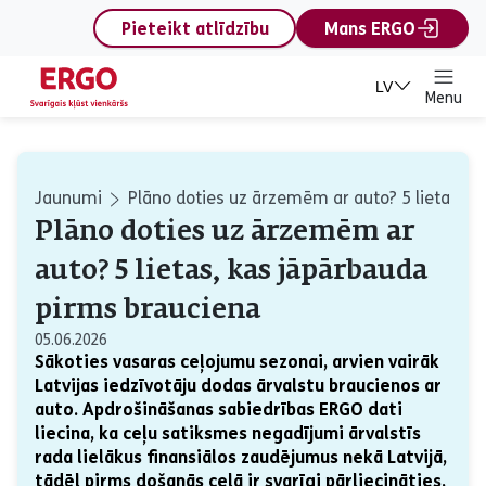
content
Pieteikt atlīdzību
Mans ERGO
LV
Menu
Jaunumi
Plāno doties uz ārzemēm ar auto? 5 lietas, k
Plāno doties uz ārzemēm ar
auto? 5 lietas, kas jāpārbauda
pirms brauciena
05.06.2026
Sākoties vasaras ceļojumu sezonai, arvien vairāk
Latvijas iedzīvotāju dodas ārvalstu braucienos ar
auto. Apdrošināšanas sabiedrības ERGO dati
liecina, ka ceļu satiksmes negadījumi ārvalstīs
rada lielākus finansiālos zaudējumus nekā Latvijā,
tādēļ pirms došanās ceļā ir svarīgi pārliecināties,