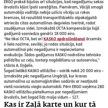
ERGO praksē bijušas arī situācijas, kad negadījumu sekas
ārvalstīs kļūst īpaši sarežģītas. Piemēram, Vācijā smagā
automobiļa vadītājs nebija uzlicis vilcēju uz rokas
bremzes, kā rezultātā transportlīdzeklis atpakaļgaitā
ietriecās citas automašīnas degvielas tvertnē, radot
zaudējumus videi. Izmaksātā OCTA kompensācija šajā
gadījumā sasniedza gandrīz 18 000 eiro.
“Ne tikai OCTA, bet arī
KASKO apdrošināšanai
ārzemēs
ir liela nozīme, sevišķi, ja rodas situācija, kad
automašīnai pēc negadījuma ir nepieciešama
evakuācija. Šādos gadījumos KASKO nodrošina tehnisko
palīdzību uz ceļu, tostarp nogādāšanu uz autoservisu,”
stāsta A. Eņģelis.
Šogad lielākā KASKO atlīdzība – vairāk nekā 20 000 eiro –
izmaksāta pēc negadījuma Ungārijā, kur kravas
automašīna uz automaģistrāles sadūrās ar neatļautā
vietā novietotu vieglo automobili. Pērn ERGO saņēma 280
KASKO atlīdzību pieteikumus par negadījumiem
ārvalstīs, bet šogad līdz maija vidum – 127.
Kas ir Zaļā karte un kur tā