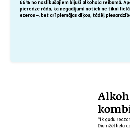
66% no noslīkušajiem bijuši alkohola reibumā. A
pieredze rāda, ka negadījumi notiek ne tikai liel
ezeros –, bet arī piemājas dīķos, tādēļ piesardzī
Alkoh
kombi
“Ik gadu redzam
Diemžēl liela d