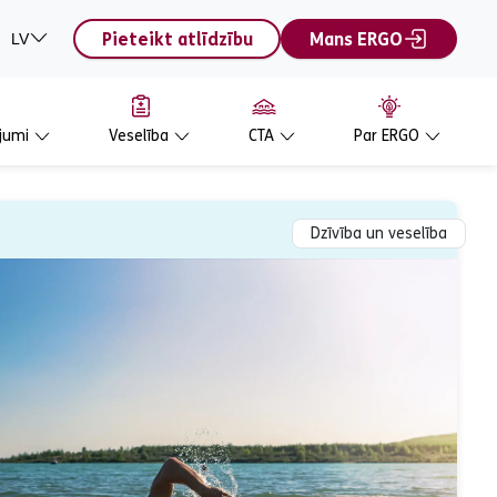
Pieteikt atlīdzību
Mans ERGO
LV
jumi
Veselība
CTA
Par ERGO
Dzīvība un veselība