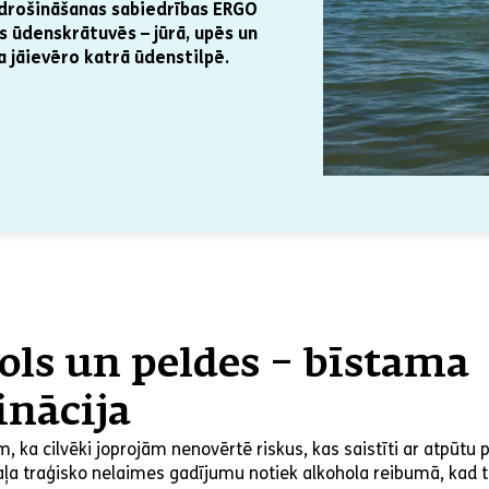
pdrošināšanas sabiedrības ERGO
ās ūdenskrātuvēs – jūrā, upēs un
ba jāievēro katrā ūdenstilpē.
ols un peldes – bīstama
nācija
, ka cilvēki joprojām nenovērtē riskus, kas saistīti ar atpūtu 
aļa traģisko nelaimes gadījumu notiek alkohola reibumā, kad t