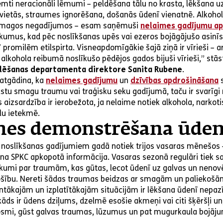
mti neracionāli lēmumi – peldēšana tālu no krasta, lēkšana u
ietās, straumes ignorēšana, došanās ūdenī vienatnē. Alkohols
i smagos negadījumos – esam saņēmuši
nelaimes gadījumu a
ikumus, kad pēc noslīkšanas upēs vai ezeros bojāgājušo asinī
7 promilēm etilspirta. Visneapdomīgākie šajā ziņā ir vīrieši – a
 alkohola reibumā noslīkušo pēdējos gados bijuši vīrieši,” stā
ulēšanas departamenta direktore Sanita Rubene
.
atgādina, ka
nelaimes gadījumu
un
dzīvības apdrošināšana
s
lstu smagu traumu vai traģisku seku gadījumā, taču ir svarīgi
aizsardzība ir ierobežota, ja nelaime notiek alkohola, narkotis
lu ietekmē.
es demonstrēšana ūden
noslīkšanas gadījumiem gadā notiek trijos vasaras mēnešos – 
na SPKC apkopotā informācija. Vasaras sezonā regulāri tiek s
ikumi par traumām, kas gūtas, lecot ūdenī uz galvas un nenov
ošību. Nereti šādas traumas beidzas ar smagām un paliekoš
antākajām un izplatītākajām situācijām ir lēkšana ūdenī nepaz
 kāds ir ūdens dziļums, dzelmē esošie akmeņi vai citi šķēršļi u
osmi, gūst galvas traumas, lūzumus un pat mugurkaula bojāju