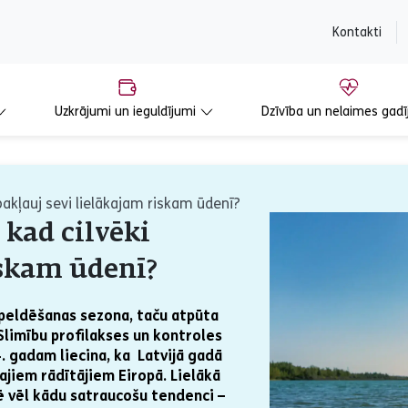
content
Kontakti
Uzkrājumi un ieguldījumi
Dzīvība un nelaimes gadī
akļauj sevi lielākajam riskam ūdenī?
 kad cilvēki
iskam ūdenī?
ā peldēšanas sezona, taču atpūta
Slimību profilakses un kontroles
4. gadam liecina, ka Latvijā gadā
kajiem rādītājiem Eiropā. Lielākā
mē vēl kādu satraucošu tendenci –