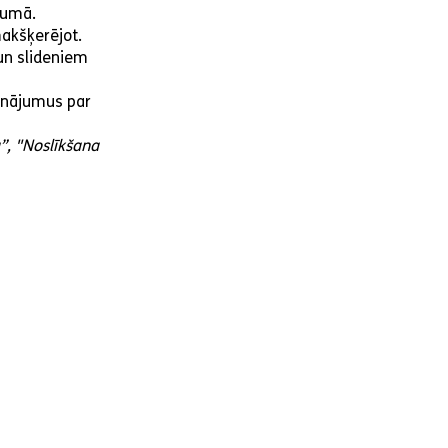
vumā.
makšķerējot.
un slideniem
dinājumus par
”, "Noslīkšana