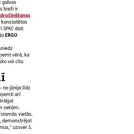
z galvas
 bieži ir
pdrošināšanas
s konstatētas
rī SPKC dati
sta
ERGO
niedz
 ņemt vērā, ka
ko vai citu
ī
no jūnija līdz
aņemti arī
ērtējot
ām sekām.
īstamās vietās.
n, demonstrējot
mus,” uzsver S.