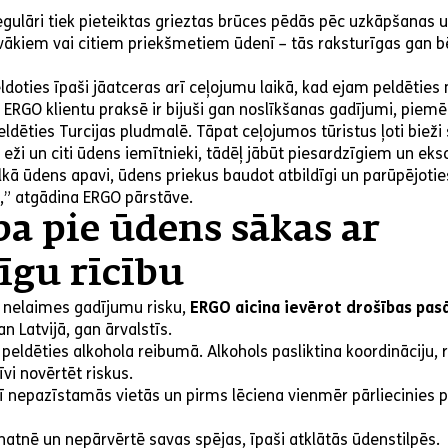
gulāri tiek pieteiktas grieztas brūces pēdās pēc uzkāpšanas u
ākiem vai citiem priekšmetiem ūdenī – tās raksturīgas gan b
ldoties īpaši jāatceras arī ceļojumu laikā, kad ejam peldēties
 ERGO klientu praksē ir bijuši gan noslīkšanas gadījumi, piem
eldēties Turcijas pludmalē. Tāpat ceļojumos tūristus ļoti bieži
eži un citi ūdens iemītnieki, tādēļ jābūt piesardzīgiem un eks
lkā ūdens apavi, ūdens priekus baudot atbildīgi un parūpējoti
,” atgādina ERGO pārstāve.
ba pie ūdens sākas ar
īgu rīcību
 nelaimes gadījumu risku,
ERGO aicina ievērot drošības pa
n Latvijā, gan ārvalstīs.
eldēties alkohola reibumā. Alkohols pasliktina koordināciju, 
īvi novērtēt riskus.
 nepazīstamās vietās un pirms lēciena vienmēr pārliecinies 
atnē un nepārvērtē savas spējas, īpaši atklātās ūdenstilpēs.