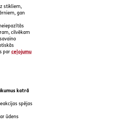
z stikliem,
ērniem, gan
 neiepazītās
ēram, cilvēkam
 savaino
otiskās
es par
ceļojumu
sākumus katrā
reakcijas spējas
par ūdens