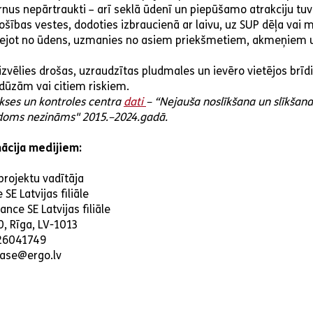
us nepārtraukti – arī seklā ūdenī un piepūšamo atrakciju tu
ības vestes, dodoties izbraucienā ar laivu, uz SUP dēļa vai 
zejot no ūdens, uzmanies no asiem priekšmetiem, akmeņiem 
zvēlies drošas, uzraudzītas pludmales un ievēro vietējos brī
ūzām vai citiem riskiem.
akses un kontroles centra
dati
– “Nejauša noslīkšana un slīkšana
odoms nezināms" 2015.–2024.gadā.
ācija medijiem:
projektu vadītāja
SE Latvijas filiāle
nce SE Latvijas filiāle
0, Rīga, LV-1013
 26041749
kase@ergo.lv