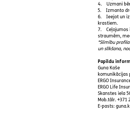
4. Uzmani bērn
5. Izmanto droš
6. Ieejot un i
krastiem.
7. Ceļojumos i
straumēm, med
*Slimību profil
un slīkšana, n
Papildu inform
Guna Kaše
komunikācijas 
ERGO Insurance 
ERGO Life Insura
Skanstes iela 5
Mob.tālr. +371
E-pasts: guna.