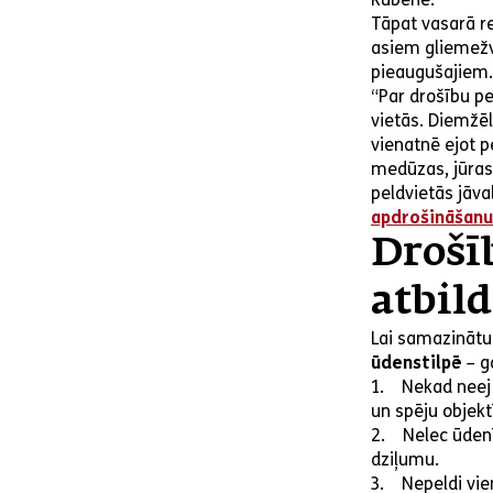
Tāpat vasarā re
asiem gliemežv
pieaugušajiem.
“Par drošību pe
vietās. Diemžēl
vienatnē ejot p
medūzas, jūras 
peldvietās jāva
apdrošināšanu
Drošī
atbild
Lai samazinātu
ūdenstilpē
– ga
1. Nekad neej p
un spēju objekt
2. Nelec ūdenī
dziļumu.
3. Nepeldi vien