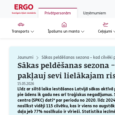
Privātpersonām
Uzņēmumiem
Transports
Īpašums un manta
Ceļojumi
Jaunumi
Sākas peldēšanas sezona – kad cilvēki p
Sākas peldēšanas sezona –
pakļauj sevi lielākajam r
15.05.2026
Līdz ar siltā laika iestāšanos Latvijā sākas aktīv
pie ūdens ik gadu nes arī traģiskus negadījumus. 
centra (SPKC) dati* par periodu no 2020. līdz 202
noslīkst vidēji 115 cilvēku, kas ir viens no augstā
daļa jeb 77% noslīkušo ir vīrieši. Statistika iezī