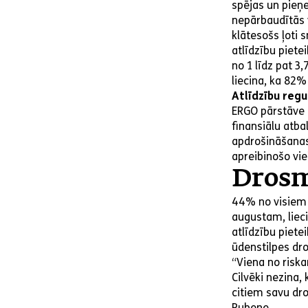
spējas un pieņe
nepārbaudītās v
klātesošs ļot
atlīdzību piete
no 1 līdz pat 3,
liecina, ka 82%
Atlīdzību reg
ERGO pārstāve 
finansiālu atba
apdrošināšanas 
apreibinošo vie
Drosm
44% no visiem 
augustam, lieci
atlīdzību piete
ūdenstilpes dr
“Viena no risk
Cilvēki nezina,
citiem savu dr
Rubene.