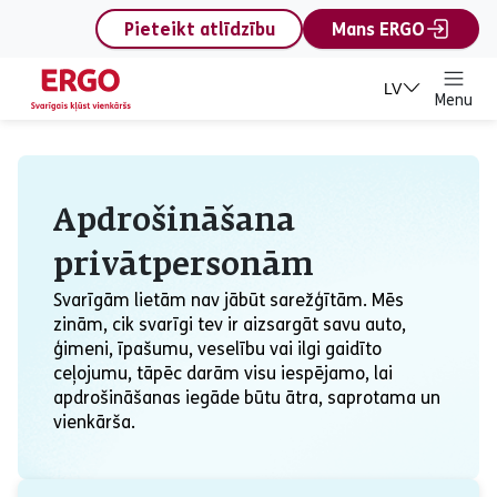
content
Pieteikt atlīdzību
Mans ERGO
LV
Menu
Apdrošināšana privātp
Apdrošināšana
privātpersonām
Svarīgām lietām nav jābūt sarežģītām. Mēs
zinām, cik svarīgi tev ir aizsargāt savu auto,
ģimeni, īpašumu, veselību vai ilgi gaidīto
ceļojumu, tāpēc darām visu iespējamo, lai
apdrošināšanas iegāde būtu ātra, saprotama un
vienkārša.