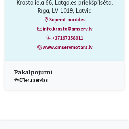
Krasta iela 66, Latgales priekšpilsēta,
Rīga, LV-1019, Latvia
Saņemt norādes
info.krasta@amserv.lv
+37167358011
www.amservmotors.lv
Pakalpojumi
Dīleru serviss
aria_label_footer