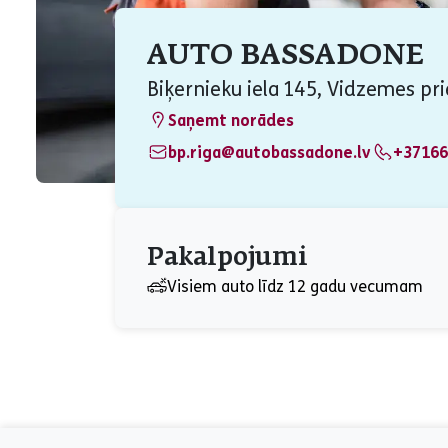
AUTO BASSADONE
Biķernieku iela 145, Vidzemes pri
Saņemt norādes
bp.riga@autobassadone.lv
+37166
Pakalpojumi
Visiem auto līdz 12 gadu vecumam