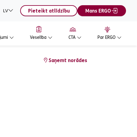
Pieteikt atlīdzību
Mans ERGO
LV
jumi
Veselība
CTA
Par ERGO
Saņemt norādes