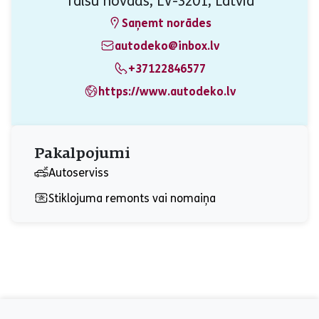
Talsu novads, LV-3201, Latvia
Saņemt norādes
autodeko@inbox.lv
+37122846577
https://www.autodeko.lv
Pakalpojumi
Autoserviss
Stiklojuma remonts vai nomaiņa
aria_label_footer