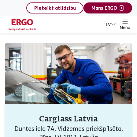
content
Pieteikt atlīdzību
Mans ERGO
LV
Menu
Carglass Latvia
Duntes iela 7A, Vidzemes priekšpilsēta,