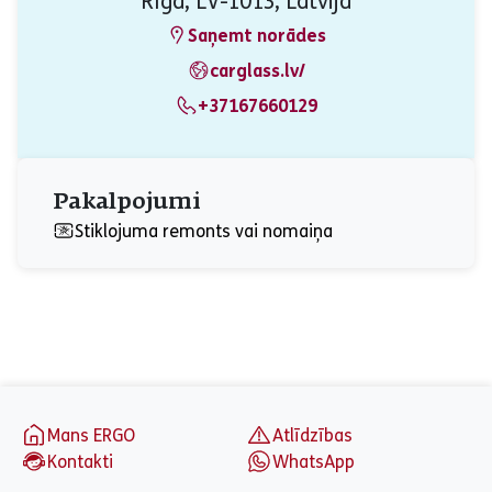
Rīga, LV-1013, Latvija
Saņemt norādes
carglass.lv/
+37167660129
Pakalpojumi
Stiklojuma remonts vai nomaiņa
aria_label_footer
Mans ERGO
Atlīdzības
Kontakti
WhatsApp