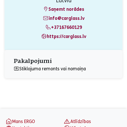
Latvia
Saņemt norādes
info@carglass.lv
+37167660129
https://carglass.lv
Pakalpojumi
Stiklojuma remonts vai nomaiņa
aria_label_footer
Mans ERGO
Atlīdzības