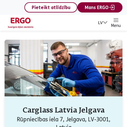
content
Pieteikt atlīdzību
Mans ERGO
LV
Menu
Carglass Latvia Jelgava
Rūpniecības iela 7, Jelgava, LV-3001,